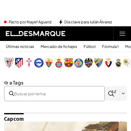
Pacto por Nayef Aguerd
Día clave para Julián Álvarez
Últimas noticias
Mercado de fichajes
Fútbol
Fórmula 1
Mo
Ir a Tags
Capcom