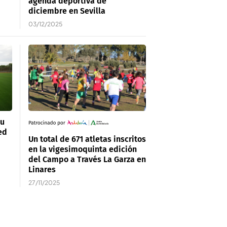
agenda deportiva de
diciembre en Sevilla
03/12/2025
su
ed
Un total de 671 atletas inscritos
en la vigesimoquinta edición
del Campo a Través La Garza en
Linares
27/11/2025