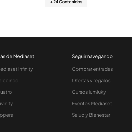
+ 24 Contenidos
ás de Mediaset
Seguir navegando
ediaset Infinity
Comprar entradas
elecinco
Ofertas y regalos
uatro
Cursos Iumiuky
ivinity
Eventos Mediaset
ppers
Salud y Bienestar