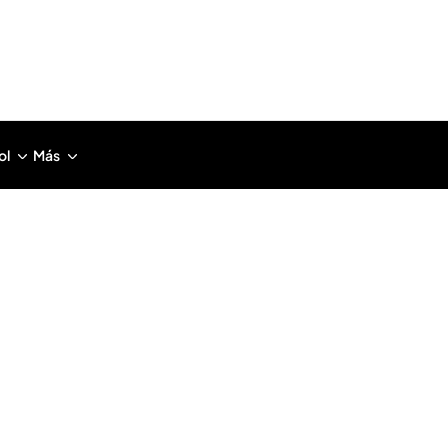
ol
Más