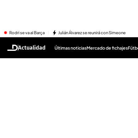
Rodri se va al Barça
Julián Álvarez se reunirá con Simeone
Actualidad
Últimas noticias
Mercado de fichajes
Fútb