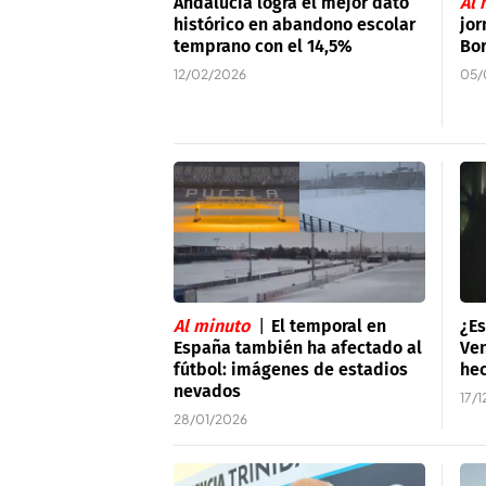
Andalucía logra el mejor dato
Al 
histórico en abandono escolar
jor
temprano con el 14,5%
Bo
12/02/2026
05/
Al minuto
El temporal en
¿Es
España también ha afectado al
Ve
fútbol: imágenes de estadios
hec
nevados
17/
28/01/2026