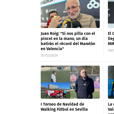
Juan Roig: "Si nos pilla con el
El 
pincel en la mano, un día
lle
batirás el récord del Maratón
MMA
en Valencia"
06/
07/12/2025
I Torneo de Navidad de
La 
Walking Fútbol en Sevilla
Val