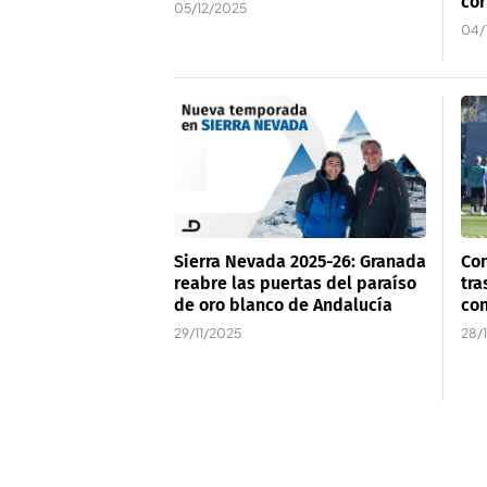
cor
05/12/2025
04/
Sierra Nevada 2025-26: Granada
Con
reabre las puertas del paraíso
tra
de oro blanco de Andalucía
con
29/11/2025
28/