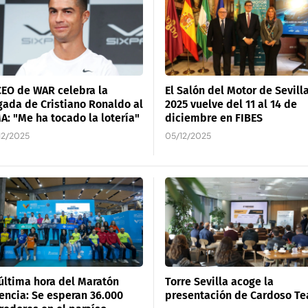
CEO de WAR celebra la
El Salón del Motor de Sevill
gada de Cristiano Ronaldo al
2025 vuelve del 11 al 14 de
: "Me ha tocado la lotería"
diciembre en FIBES
12/2025
05/12/2025
última hora del Maratón
Torre Sevilla acoge la
encia: Se esperan 36.000
presentación de Cardoso T