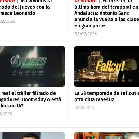
minuto
Así vivimos la
Al minuto
En directo, la
nada del jueves con la
última hora del temporal en
rrasca Leonardo
Andalucía: Antonio Sanz
anuncia la vuelta a las clas
02/2026
en gran parte
03/02/2026
 real el tráiler filtrado de
La 2ª temporada de Fallout 
ngadores: Doomsday o está
otra obra maestra
ho con IA?
17/12/2025
12/2025