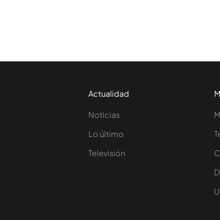
Actualidad
M
Noticias
M
Lo último
T
Televisión
C
D
U