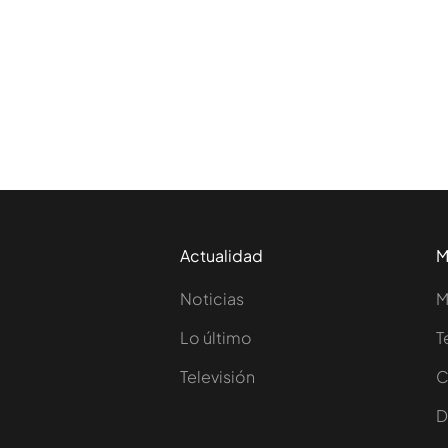
Actualidad
M
Noticias
M
Lo último
T
Televisión
C
D