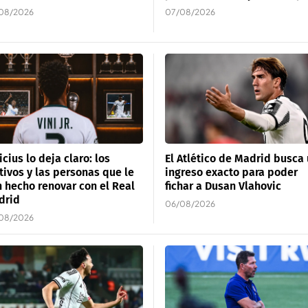
08/2026
07/08/2026
icius lo deja claro: los
El Atlético de Madrid busca
ivos y las personas que le
ingreso exacto para poder
 hecho renovar con el Real
fichar a Dusan Vlahovic
drid
06/08/2026
08/2026