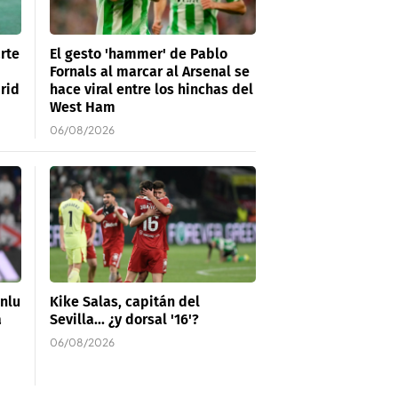
rte
El gesto 'hammer' de Pablo
Fornals al marcar al Arsenal se
drid
hace viral entre los hinchas del
West Ham
06/08/2026
nlu
Kike Salas, capitán del
a
Sevilla... ¿y dorsal '16'?
06/08/2026