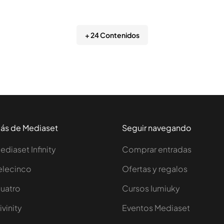
+ 24 Contenidos
ás de Mediaset
Seguir navegando
ediaset Infinity
Comprar entradas
elecinco
Ofertas y regalos
uatro
Cursos Iumiuky
ivinity
Eventos Mediaset