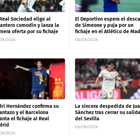
Real Sociedad elige al
El Deportivo espera el desca
antero comodín y lanza la
de Simeone y puja por un
mera oferta por su fichaje
fichaje en el Atlético de Ma
08/2026
06/08/2026
ri Hernández confirma su
La sincera despedida de Jua
antazo y el Barcelona
Sánchez tras cerrar su salid
anta el fichaje al Real
del Sevilla
drid
06/08/2026
08/2026