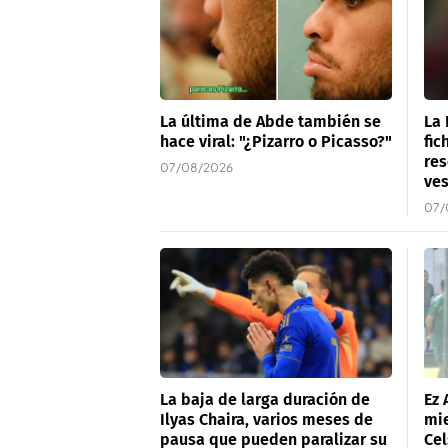
La última de Abde también se
La 
hace viral: "¿Pizarro o Picasso?"
fic
res
07/08/2026
ves
07/
La baja de larga duración de
Ez
Ilyas Chaira, varios meses de
mie
pausa que pueden paralizar su
Cel