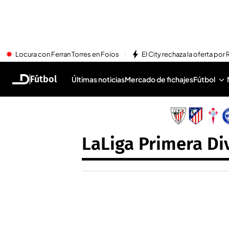
Locura con Ferran Torres en Foios
El City rechaza la oferta por 
Fútbol
Últimas noticias
Mercado de fichajes
Fútbol
LaLiga Primera Di