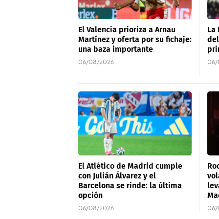
El Valencia prioriza a Arnau
La 
Martínez y oferta por su fichaje:
del
una baza importante
pri
06/08/2026
06/
El Atlético de Madrid cumple
Rod
con Julián Álvarez y el
vol
Barcelona se rinde: la última
lev
opción
Ma
06/08/2026
06/