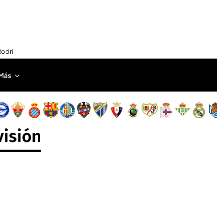
Rodri
Más
visión