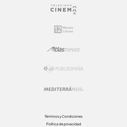
Términos y Condiciones
Política de privacidad