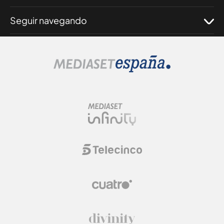
Seguir navegando