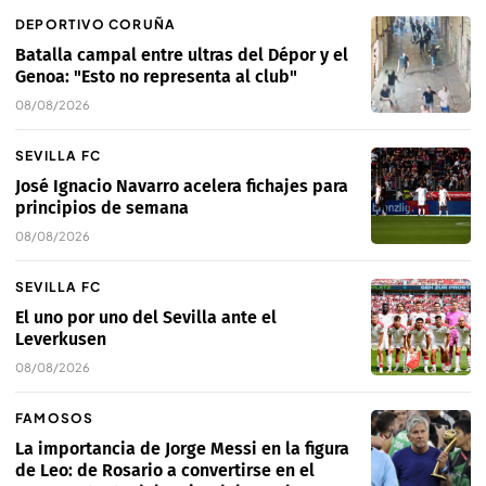
DEPORTIVO CORUÑA
Batalla campal entre ultras del Dépor y el
Genoa: "Esto no representa al club"
08/08/2026
SEVILLA FC
José Ignacio Navarro acelera fichajes para
principios de semana
08/08/2026
SEVILLA FC
El uno por uno del Sevilla ante el
Leverkusen
08/08/2026
FAMOSOS
La importancia de Jorge Messi en la figura
de Leo: de Rosario a convertirse en el