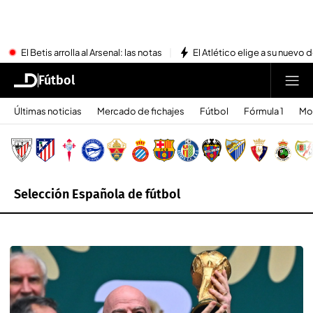
El Betis arrolla al Arsenal: las notas
El Atlético elige a su nuevo 
Fútbol
Últimas noticias
Mercado de fichajes
Fútbol
Fórmula 1
Mo
Selección Española de fútbol