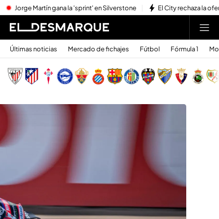
Jorge Martín gana la 'sprint' en Silverstone
El City rechaza la ofe
Últimas noticias
Mercado de fichajes
Fútbol
Fórmula 1
Mo