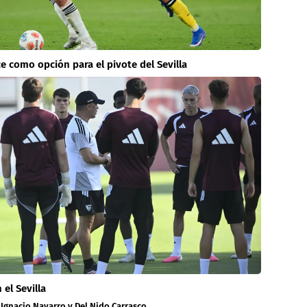
ce como opción para el pivote del Sevilla
 el Sevilla
e Ignacio Navarro y Del Nido Carrasco