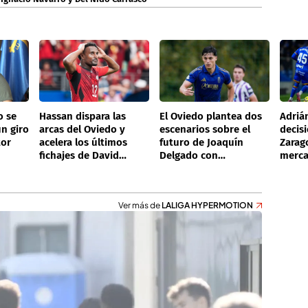
o se
Hassan dispara las
El Oviedo plantea dos
Adriá
un giro
arcas del Oviedo y
escenarios sobre el
decisi
tor
acelera los últimos
futuro de Joaquín
Zarag
fichajes de David
Delgado con
merca
Fernández
pretendientes en
Lalo A
España y Portugal
plan i
Ver más de
LALIGA HYPERMOTION