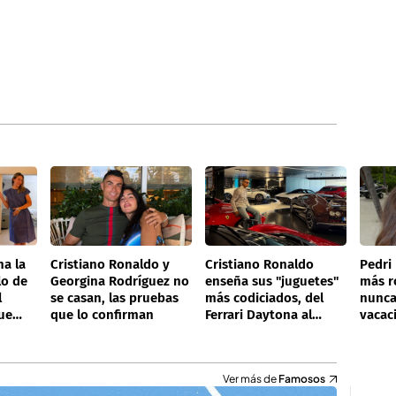
na la
Cristiano Ronaldo y
Cristiano Ronaldo
Pedri
lo de
Georgina Rodríguez no
enseña sus "juguetes"
más r
l
se casan, las pruebas
más codiciados, del
nunca
ue
que lo confirman
Ferrari Daytona al
vacac
Bugatti Veyron: un
Alejan
garaje de 30 millones
paraí
Ver más de
Famosos