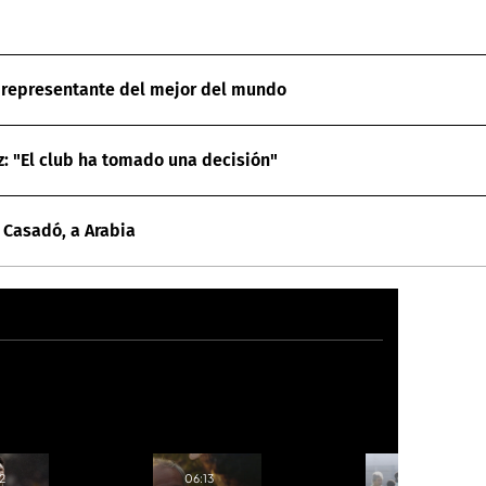
el representante del mejor del mundo
z: "El club ha tomado una decisión"
 Casadó, a Arabia
2
06:13
06:30