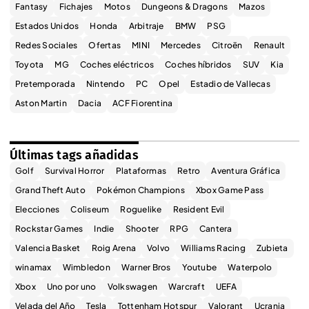
Fantasy
Fichajes
Motos
Dungeons & Dragons
Mazos
Estados Unidos
Honda
Arbitraje
BMW
PSG
Redes Sociales
Ofertas
MINI
Mercedes
Citroën
Renault
Toyota
MG
Coches eléctricos
Coches híbridos
SUV
Kia
Pretemporada
Nintendo
PC
Opel
Estadio de Vallecas
Aston Martin
Dacia
ACF Fiorentina
Últimas tags añadidas
Golf
Survival Horror
Plataformas
Retro
Aventura Gráfica
Grand Theft Auto
Pokémon Champions
Xbox Game Pass
Elecciones
Coliseum
Roguelike
Resident Evil
Rockstar Games
Indie
Shooter
RPG
Cantera
Valencia Basket
Roig Arena
Volvo
Williams Racing
Zubieta
winamax
Wimbledon
Warner Bros
Youtube
Waterpolo
Xbox
Uno por uno
Volkswagen
Warcraft
UEFA
Velada del Año
Tesla
Tottenham Hotspur
Valorant
Ucrania