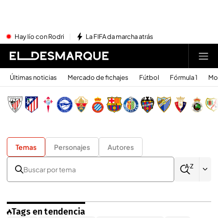
Hay lío con Rodri
La FIFA da marcha atrás
Últimas noticias
Mercado de fichajes
Fútbol
Fórmula 1
Mo
Temas
Personajes
Autores
Tags en tendencia