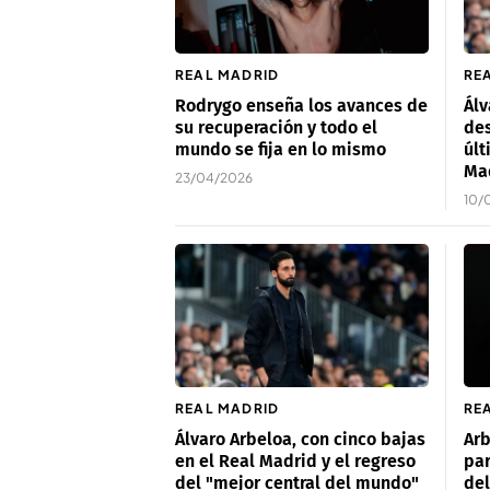
REAL MADRID
RE
Rodrygo enseña los avances de
Álv
su recuperación y todo el
des
mundo se fija en lo mismo
últ
Ma
23/04/2026
10/
REAL MADRID
RE
Álvaro Arbeloa, con cinco bajas
Arb
en el Real Madrid y el regreso
par
del "mejor central del mundo"
del