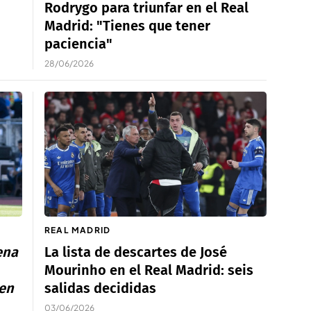
Rodrygo para triunfar en el Real
Madrid: "Tienes que tener
paciencia"
28/06/2026
REAL MADRID
ena
La lista de descartes de José
Mourinho en el Real Madrid: seis
 en
salidas decididas
03/06/2026