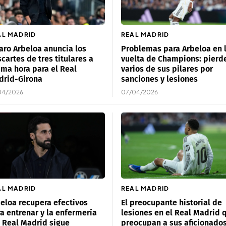
AL MADRID
REAL MADRID
aro Arbeloa anuncia los
Problemas para Arbeloa en 
cartes de tres titulares a
vuelta de Champions: pierd
ima hora para el Real
varios de sus pilares por
drid-Girona
sanciones y lesiones
04/2026
07/04/2026
AL MADRID
REAL MADRID
eloa recupera efectivos
El preocupante historial de
a entrenar y la enfermería
lesiones en el Real Madrid 
 Real Madrid sigue
preocupan a sus aficionado