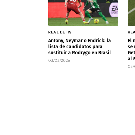
REAL BETIS
RE
Antony, Neymar o Endrick: la
El 
lista de candidatos para
se 
sustituir a Rodrygo en Brasil
Get
al 
03/03/2026
03/