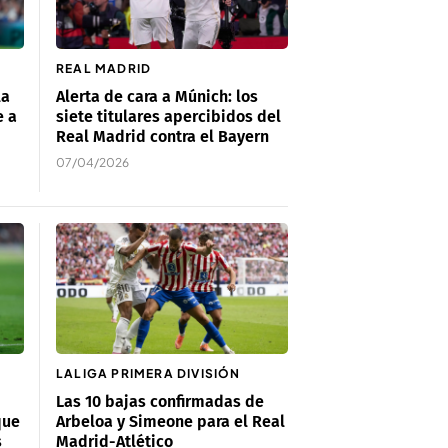
REAL MADRID
la
Alerta de cara a Múnich: los
e a
siete titulares apercibidos del
Real Madrid contra el Bayern
07/04/2026
LALIGA PRIMERA DIVISIÓN
Las 10 bajas confirmadas de
que
Arbeloa y Simeone para el Real
s
Madrid-Atlético