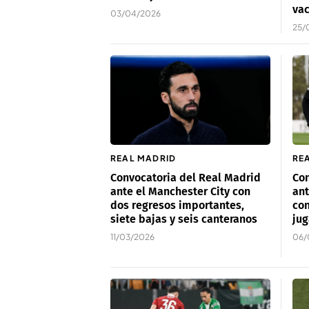
va
03/04/2026
25/
REAL MADRID
RE
Convocatoria del Real Madrid
Con
ante el Manchester City con
ant
dos regresos importantes,
con
siete bajas y seis canteranos
jug
11/03/2026
06/