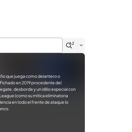
leño que juega como delantero o
l. Fichado en 2019 procedente del
regate, desborde y un idilio especial con
League (como su mítica eliminatoria
lencia en todo el frente de ataque lo
anco.