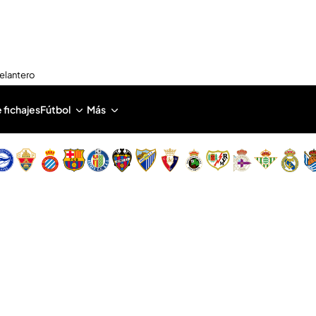
delantero
 fichajes
Fútbol
Más