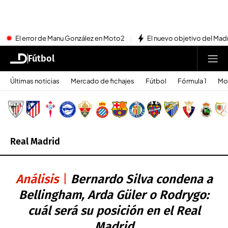
El error de Manu González en Moto2
El nuevo objetivo del Mad
Fútbol
Últimas noticias
Mercado de fichajes
Fútbol
Fórmula 1
Mo
Real Madrid
Análisis
Bernardo Silva condena a
Bellingham, Arda Güler o Rodrygo:
cuál será su posición en el Real
Madrid