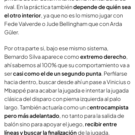
rival. En la práctica también
depende de quién sea
el otro interior
, ya que no es lo mismo jugar con
Fede Valverde o Jude Bellingham que con Arda
Güler.
Por otra parte si, bajo ese mismo sistema,
Bernardo Silva aparece como
extremo derecho
,
ahí sabemos al 100% que su comportamiento va a
ser
casi como el de un segundo punta
. Perfilarse
hacia dentro, buscar desde ahí un pase a Vinicius o
Mbappé para acabar la jugada e intentar la jugada
clásica del disparo con pierna izquierda al palo
largo. También actuaría como un c
entrocampista
pero más adelantado
, no tanto para la salida de
balón sino para apoyar el juego,
recibir entre
líneas y buscar la finalización
de la jugada.