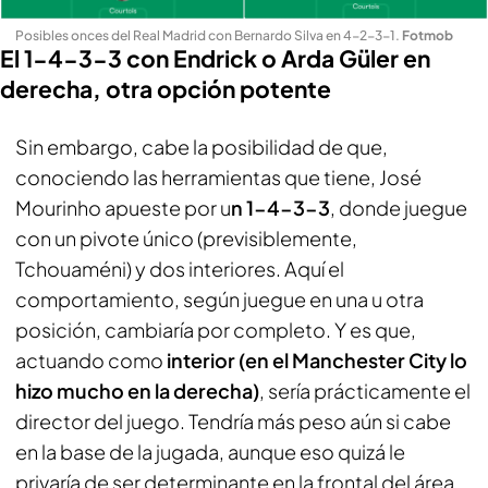
Posibles onces del Real Madrid con Bernardo Silva en 4-2-3-1
.
Fotmob
El 1-4-3-3 con Endrick o Arda Güler en
derecha, otra opción potente
Sin embargo, cabe la posibilidad de que,
conociendo las herramientas que tiene, José
Mourinho apueste por u
n 1-4-3-3
, donde juegue
con un pivote único (previsiblemente,
Tchouaméni) y dos interiores. Aquí el
comportamiento, según juegue en una u otra
posición, cambiaría por completo. Y es que,
actuando como
interior (en el Manchester City lo
hizo mucho en la derecha)
, sería prácticamente el
director del juego. Tendría más peso aún si cabe
en la base de la jugada, aunque eso quizá le
privaría de ser determinante en la frontal del área