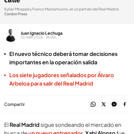
calle
Kylian Mbappé y Franco Mastantuono, en un partido del Real Madrid
.
Cordon Press
Juan Ignacio Lechuga
30 ABR 2026 - 18:45h.
El nuevo técnico deberá tomar decisiones
importantes en la operación salida
Los siete jugadores señalados por Álvaro
Arbeloa para salir del Real Madrid
Compartir
El
Real Madrid
sigue sondeando el mercado en
busca de
un nuevo entrenador
.
Xabi Alonso
fue