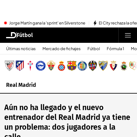
Jorge Martín gana la 'sprint' en Silverstone
El City rechaza la ofe
Fútbol
Últimas noticias
Mercado de fichajes
Fútbol
Fórmula 1
Mo
Real Madrid
Aún no ha llegado y el nuevo
entrenador del Real Madrid ya tiene
un problema: dos jugadores a la