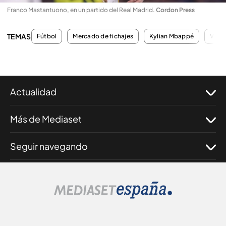
Franco Mastantuono, en un partido del Real Madrid
.
Cordon Press
TEMAS
Fútbol
Mercado de fichajes
Kylian Mbappé
Vinic
Actualidad
Más de Mediaset
Seguir navegando