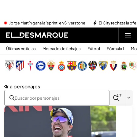
Jorge Martín gana la 'sprint' en Silverstone
El City rechaza la ofe
Últimas noticias
Mercado de fichajes
Fútbol
Fórmula 1
Mo
Ir a personajes