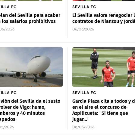
ILLA FC
SEVILLA FC
plan del Sevilla para acabar
El Sevilla valora renegociar 
 los salarios prohibitivos
contratos de Nianzou y Jord
06/2026
06/06/2026
ILLA FC
SEVILLA FC
avión del Sevilla da el susto
García Plaza cita a todos y 
volver de Vigo: humo,
en el aire el concurso de
mberos y 40 minutos
Azpilicueta: "Si tiene que
rapados
jugar..."
05/2026
08/05/2026