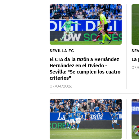
SEVILLA FC
SEV
El CTA da la razón a Hernández
La 
Hernández en el Oviedo -
07/
Sevilla: "Se cumplen los cuatro
criterios"
07/04/2026