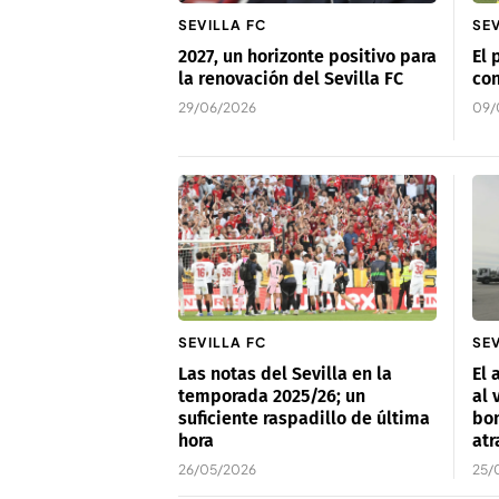
SEVILLA FC
SEV
2027, un horizonte positivo para
El 
la renovación del Sevilla FC
con
29/06/2026
09/
SEVILLA FC
SEV
Las notas del Sevilla en la
El 
temporada 2025/26; un
al 
suficiente raspadillo de última
bo
hora
at
26/05/2026
25/