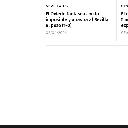
SEVILLA FC
SEV
El Oviedo fantasea con lo
El 
imposible y arrastra al Sevilla
5 m
al pozo (1-0)
ex
05/04/2026
05/