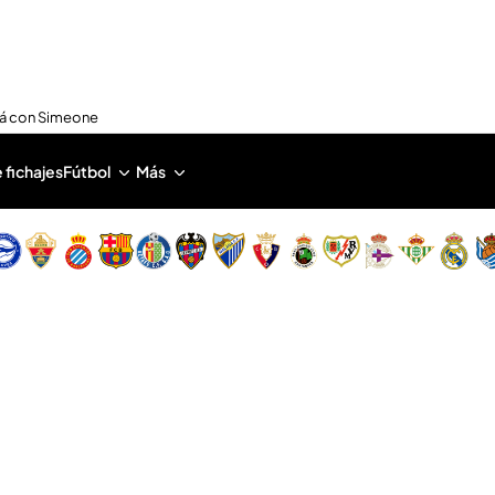
nirá con Simeone
 fichajes
Fútbol
Más