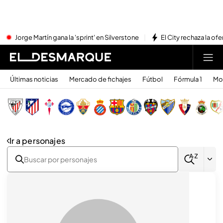
Jorge Martín gana la 'sprint' en Silverstone
El City rechaza la ofe
Últimas noticias
Mercado de fichajes
Fútbol
Fórmula 1
Mo
Ir a personajes