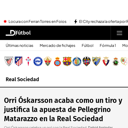
Locura con Ferran Torres en Foios
El City rechaza la oferta por 
Fútbol
Últimas noticias
Mercado de fichajes
Fútbol
Fórmula 1
Mo
Real Sociedad
Orri Óskarsson acaba como un tiro y
justifica la apuesta de Pellegrino
Matarazzo en la Real Sociedad
Orri Óskarsson celebra un gol con la Real Sociedad
.
Dabid Argindar