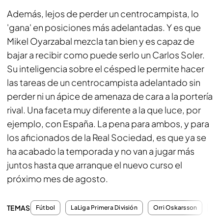
Además, lejos de perder un centrocampista, lo
'gana' en posiciones más adelantadas. Y es que
Mikel Oyarzabal mezcla tan bien y es capaz de
bajar a recibir como puede serlo un Carlos Soler.
Su inteligencia sobre el césped le permite hacer
las tareas de un centrocampista adelantado sin
perder ni un ápice de amenaza de cara a la portería
rival. Una faceta muy diferente a la que luce, por
ejemplo, con España. La pena para ambos, y para
los aficionados de la Real Sociedad, es que ya se
ha acabado la temporada y no van a jugar más
juntos hasta que arranque el nuevo curso el
próximo mes de agosto.
TEMAS
Fútbol
LaLiga Primera División
Orri Oskarsson
Mi