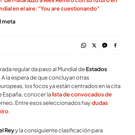
ndial en el aire: "You are cuestionando"
l meta
rada regular da paso al Mundial de
Estados
. A la espera de que concluyan otras
ropeas, los focos ya están centrados en la cita
de España, conocer la
lista de convocados de
torneo. Entre esos seleccionados hay
dudas
miro
.
el Rey
y la consiguiente clasificación para