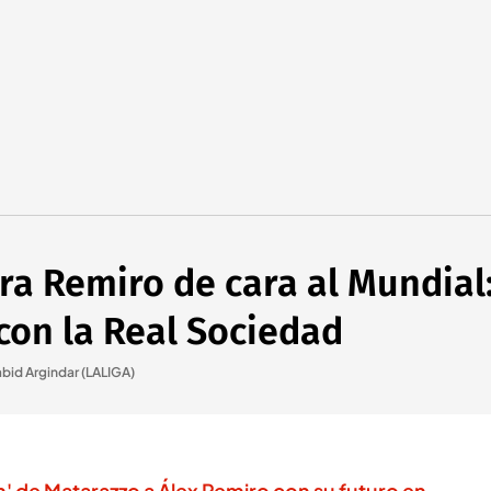
a Remiro de cara al Mundial:
con la Real Sociedad
bid Argindar (LALIGA)
h' de Matarazzo a Álex Remiro con su futuro en