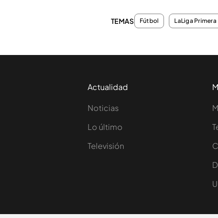
TEMAS
Fútbol
LaLiga Primera 
Actualidad
M
Noticias
M
Lo último
T
Televisión
C
D
U