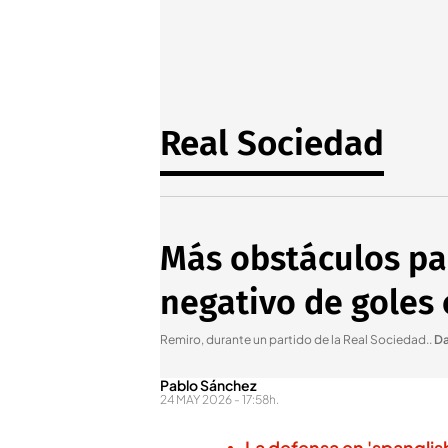
Real Sociedad
Más obstáculos par
negativo de goles 
Remiro, durante un partido de la Real Sociedad.
.
Da
Pablo Sánchez
24 MAY 2026 - 17:58h.
La defensa en 'spanglis