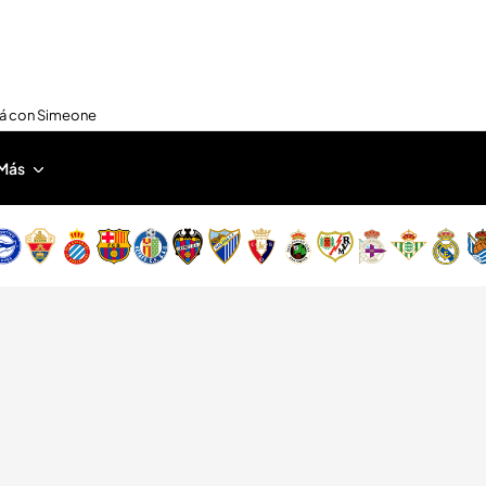
nirá con Simeone
Más