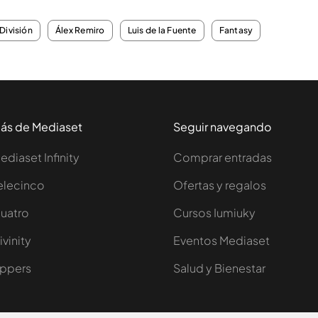
División
Álex Remiro
Luis de la Fuente
Fantasy
ás de Mediaset
Seguir navegando
ediaset Infinity
Comprar entradas
elecinco
Ofertas y regalos
uatro
Cursos Iumiuky
ivinity
Eventos Mediaset
ppers
Salud y Bienestar