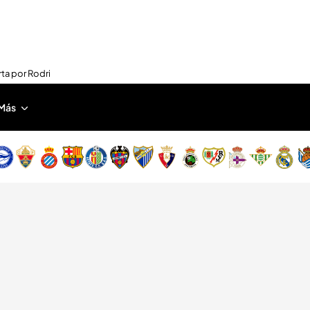
rta por Rodri
Más