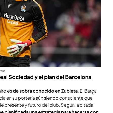
ress
Real Sociedad y el plan del Barcelona
iro es
de sobra conocido en Zubieta
. El Barça
ia en su portería aún siendo consciente que
de presente y futuro del club. Según la citada
ene planificada una estrategia para hacerse con