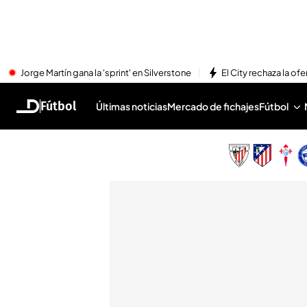
Jorge Martín gana la 'sprint' en Silverstone
El City rechaza la ofe
Fútbol
Últimas noticias
Mercado de fichajes
Fútbol