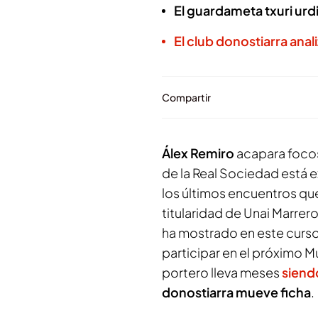
El guardameta txuri urd
El club donostiarra an
Compartir
Álex Remiro
acapara focos
de la Real Sociedad está
los últimos encuentros que 
titularidad de Unai Marrer
ha mostrado en este curs
participar en el próximo Mu
portero lleva meses
siend
donostiarra mueve ficha
.