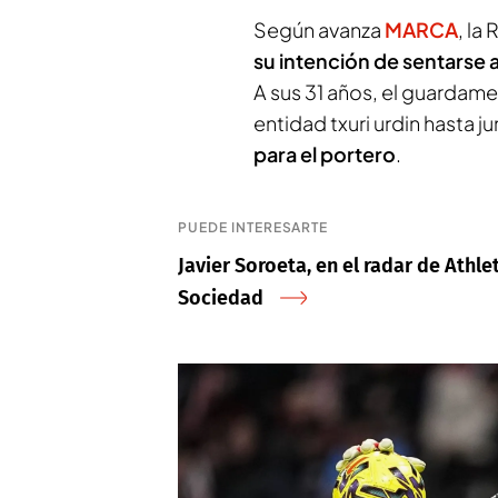
Según avanza
MARCA
, la
su intención de sentarse 
A sus 31 años, el guardame
entidad txuri urdin hasta j
para el portero
.
PUEDE INTERESARTE
Javier Soroeta, en el radar de Athle
Sociedad