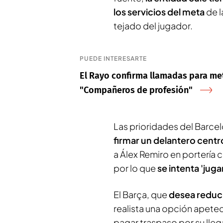
los servicios del meta
de l
tejado del jugador.
PUEDE INTERESARTE
El Rayo confirma llamadas para met
"Compañeros de profesión"
Las prioridades del Barce
firmar un delantero centro
a Álex Remiro en portería
por lo que
se intenta 'juga
El Barça, que
desea reduci
realista una opción apeteci
pagar traspaso por su lleg