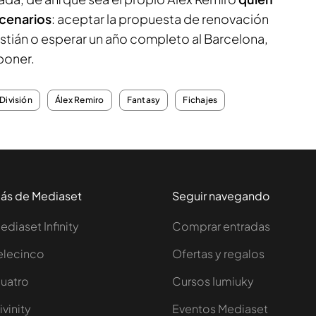
scenarios
: aceptar la propuesta de renovación
tián o esperar un año completo al Barcelona,
poner.
División
Álex Remiro
Fantasy
Fichajes
ás de Mediaset
Seguir navegando
ediaset Infinity
Comprar entradas
elecinco
Ofertas y regalos
uatro
Cursos Iumiuky
ivinity
Eventos Mediaset