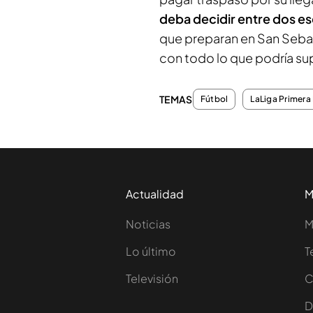
deba decidir entre dos e
que preparan en San Sebas
con todo lo que podría su
TEMAS
Fútbol
LaLiga Primera 
Actualidad
M
Noticias
M
Lo último
T
Televisión
C
D