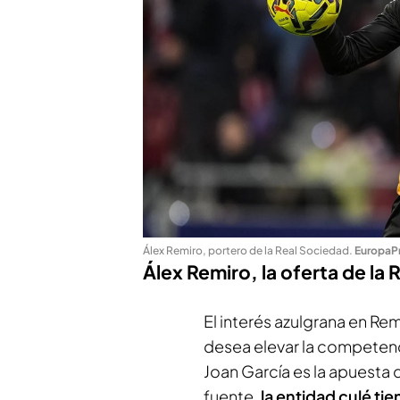
Álex Remiro, portero de la Real Sociedad
.
EuropaP
Álex Remiro, la oferta de la 
El interés azulgrana en Rem
desea elevar la competenc
Joan García es la apuesta 
fuente,
la entidad culé ti