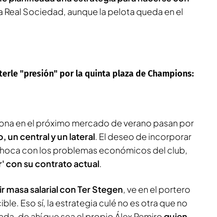
a Real Sociedad, aunque la pelota queda en el
erle "presión" por la quinta plaza de Champions:
lona en el próximo mercado de verano pasan por
, un central y un lateral
. El deseo de incorporar
 choca con los problemas económicos del club,
r' con su contrato actual
.
r masa salarial con Ter Stegen
, ve en el portero
ble. Eso sí, la estrategia culé no es otra que no
ada, de ahí que sea el propio Álex Remiro
quien