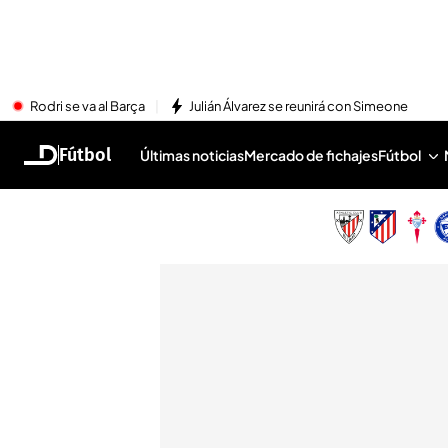
Rodri se va al Barça
Julián Álvarez se reunirá con Simeone
Fútbol
Últimas noticias
Mercado de fichajes
Fútbol