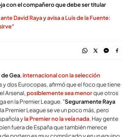
ja con el compañero que debe ser titular
nte David Raya y avisa a Luis de la Fuente:
sirve"
 de Gea
,
internacional con la selección
 y dos Eurocopas, afirmó que el foco que tiene
l Arsenal,
posiblemente sea menor
que otros
ga en la Premier League. "
Seguramente Raya
 la Premier League se ve un poco más, pero
Española y
la Premier no la veía nada
. Hay gente
 bien fuera de España que también merece
rra de portero es muy complicado y en un equipo