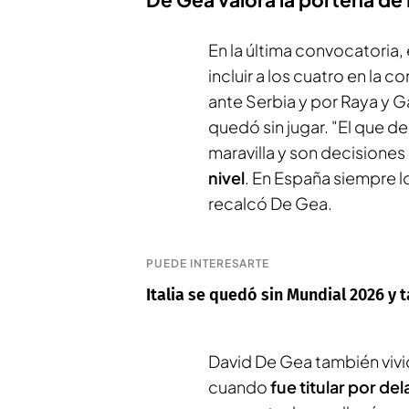
En la última convocatoria,
incluir a los cuatro en la
ante Serbia y por Raya y G
quedó sin jugar. "El que d
maravilla y son decision
nivel
. En España siempre l
recalcó De Gea.
PUEDE INTERESARTE
Italia se quedó sin Mundial 2026 y
David De Gea también vivió
cuando
fue titular por del