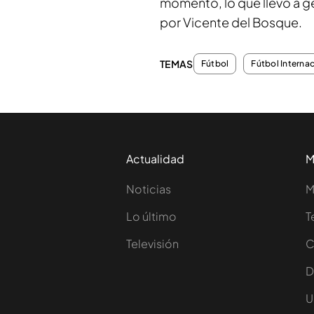
momento, lo que llevó a g
por Vicente del Bosque.
TEMAS
Fútbol
Fútbol Interna
Actualidad
M
Noticias
M
Lo último
T
Televisión
C
D
U