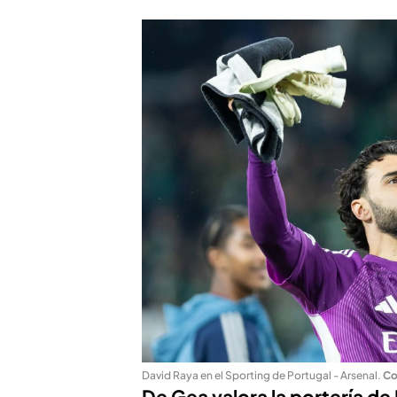
David Raya en el Sporting de Portugal - Arsenal
.
Co
De Gea valora la portería de