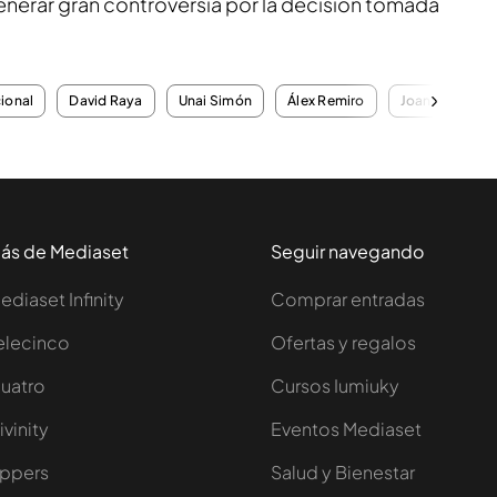
enerar gran controversia por la decisión tomada
cional
David Raya
Unai Simón
Álex Remiro
Joan García
ás de Mediaset
Seguir navegando
ediaset Infinity
Comprar entradas
elecinco
Ofertas y regalos
uatro
Cursos Iumiuky
ivinity
Eventos Mediaset
ppers
Salud y Bienestar