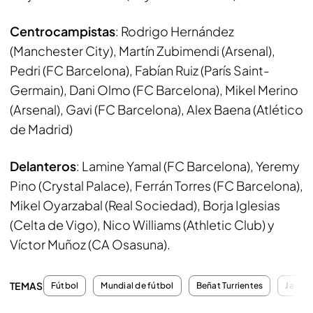
Centrocampistas
: Rodrigo Hernández
(Manchester City), Martín Zubimendi (Arsenal),
Pedri (FC Barcelona), Fabían Ruiz (París Saint-
Germain), Dani Olmo (FC Barcelona), Mikel Merino
(Arsenal), Gavi (FC Barcelona), Alex Baena (Atlético
de Madrid)
Delanteros
: Lamine Yamal (FC Barcelona), Yeremy
Pino (Crystal Palace), Ferrán Torres (FC Barcelona),
Mikel Oyarzabal (Real Sociedad), Borja Iglesias
(Celta de Vigo), Nico Williams (Athletic Club) y
Víctor Muñoz (CA Osasuna).
TEMAS
Fútbol
Mundial de fútbol
Beñat Turrientes
Javi G