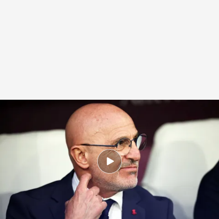
Luis de la Fuente, durante un partido de España
.
Cordon Press
Celia Pérez
25 MAY 2026 - 12:55h.
El seleccionados contará con más refuerzos
antes de la cita mundialista
El rey Felipe VI aparece por sorpresa en la lista