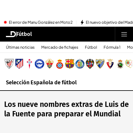
El error de Manu González en Moto2
El nuevo objetivo del Mad
Fútbol
Últimas noticias
Mercado de fichajes
Fútbol
Fórmula 1
Mo
Selección Española de fútbol
Los nueve nombres extras de Luis de
la Fuente para preparar el Mundial