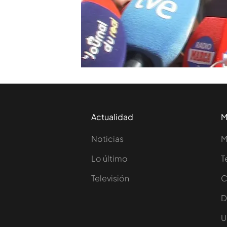
Lo hizo durante la
presenta
Estadio Bernabéu.
TEMAS
Fútbol
LaLiga Primera 
Actualidad
M
Noticias
M
Lo último
T
Televisión
C
D
U