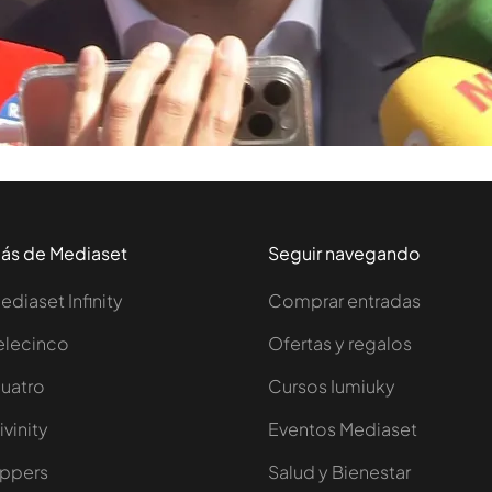
ción de su sede electoral
, justo en frente del
División
Florentino Pérez
Enrique Riquelme
ás de Mediaset
Seguir navegando
ediaset Infinity
Comprar entradas
elecinco
Ofertas y regalos
uatro
Cursos Iumiuky
ivinity
Eventos Mediaset
ppers
Salud y Bienestar