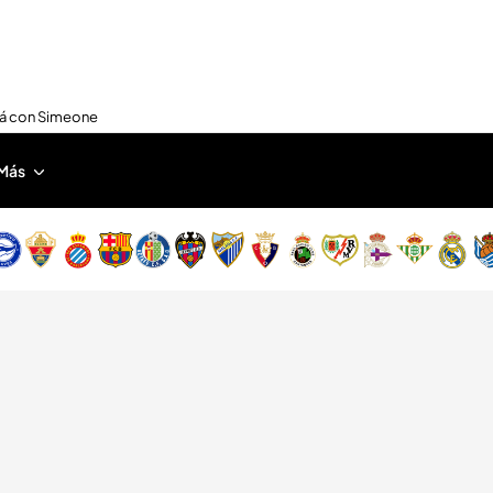
nirá con Simeone
Más