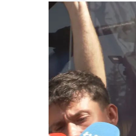
Enrique Riquelme, candidato al Real Madrid
.
ElDes
Jorge Morán
25 MAY 2026 - 11:39h.
El candidato habló en l
La curiosidad de la carr
Florentino Pérez y Riq
Compartir
Enrique Riquelme será el r
Real Madrid. Y aunque tod
candidatura
, el empresari