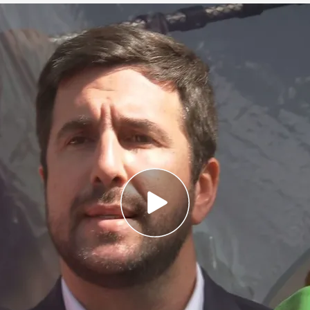
marque
a presentación de su sede electoral
era electoral del Real Madrid: las sedes de
uelme, separadas por 100 metros
ival de Florentino Pérez
por la presidencia del
avía
quedan cosas que descubrir dentro de su
o ha dejado claro que quiere españolizar el club.