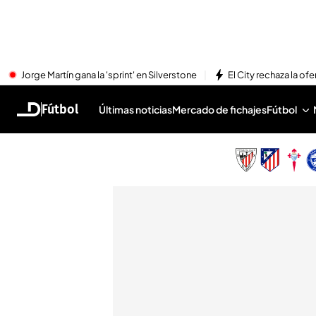
Jorge Martín gana la 'sprint' en Silverstone
El City rechaza la ofe
Fútbol
Últimas noticias
Mercado de fichajes
Fútbol