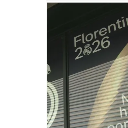
Las sedes de Florentino Pérez y Enrique Riquelme
.
E
Redacción ElDesmarque
Madrid, 25 MAY 2026 - 11:28h.
Las sedes electorales de
Madrid están sorprend
Santi Cañizares muestra 
Real Madrid: "No se le 
Compartir
El Real Madrid oficializó l
blanco el domingo y los c
Riquelme.
La carrera elec