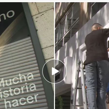
lDesmarque
 los dos candidatos a la presidencia del Real
entemente cerca
la artimaña electoral de Florentino Pérez en el
escapa"
as elecciones
por la presidencia del conjunto
andidatos serán
Florentino Pérez
y
Enrique
toral de los de Concha Espina ha dejado una