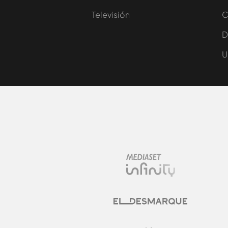
Televisión
C
D
U