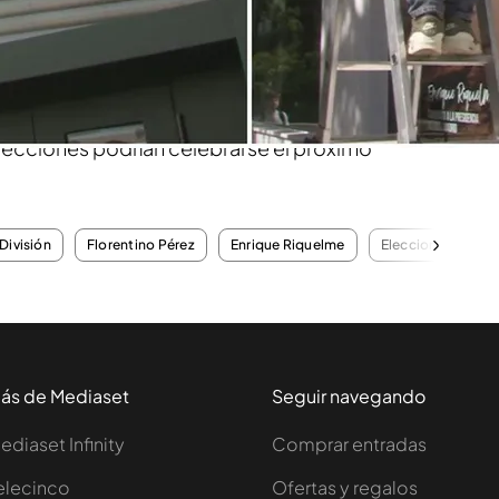
s sedes de los dos aspirantes
están separadas
 ElDesmarque ha realizado el recorrido de un
a calle Rafael Salgado, al lado del Santiago
cerca que están una de la otra.
A falta de
 elecciones podrían celebrarse el próximo
División
Florentino Pérez
Enrique Riquelme
Elecciones
ás de Mediaset
Seguir navegando
ediaset Infinity
Comprar entradas
elecinco
Ofertas y regalos