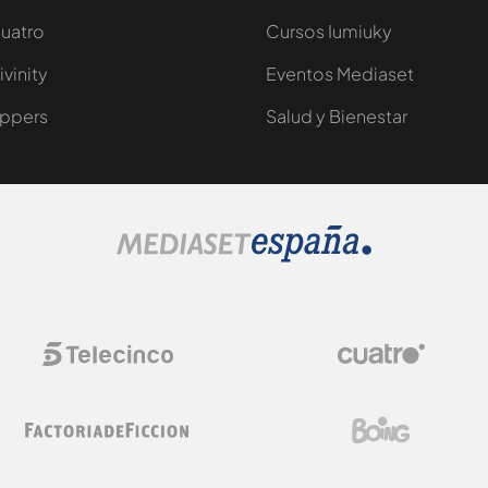
uatro
Cursos Iumiuky
ivinity
Eventos Mediaset
ppers
Salud y Bienestar