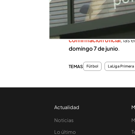
imagen curiosa y es que la
por tan solo 100 metros
.
emplazamiento a otro por l
Bernabéu, para mostrar lo 
confirmación oficial
, las
domingo 7 de junio
.
TEMAS
Fútbol
LaLiga Primera 
Actualidad
M
Noticias
M
Lo último
T