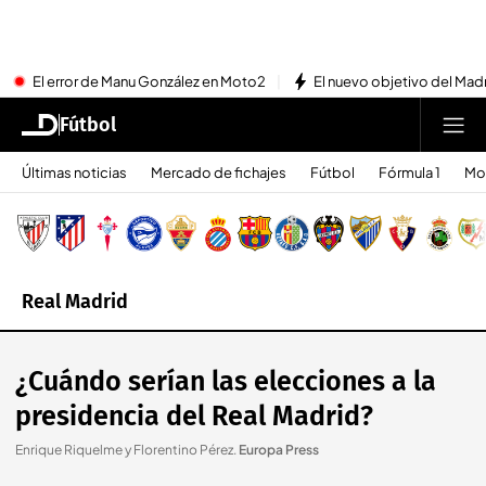
El error de Manu González en Moto2
El nuevo objetivo del Mad
Fútbol
Últimas noticias
Mercado de fichajes
Fútbol
Fórmula 1
Mo
Real Madrid
¿Cuándo serían las elecciones a la
presidencia del Real Madrid?
Enrique Riquelme y Florentino Pérez
.
Europa Press