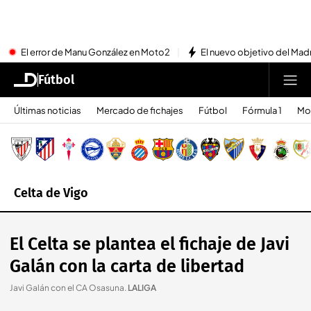
El error de Manu González en Moto2
El nuevo objetivo del Mad
Fútbol
Últimas noticias
Mercado de fichajes
Fútbol
Fórmula 1
Mo
Celta de Vigo
El Celta se plantea el fichaje de Javi
Galán con la carta de libertad
Javi Galán con el CA Osasuna
.
LALIGA