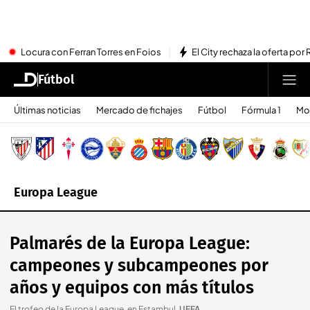
Locura con Ferran Torres en Foios
El City rechaza la oferta por 
Fútbol
Últimas noticias
Mercado de fichajes
Fútbol
Fórmula 1
Mo
Europa League
Palmarés de la Europa League:
campeones y subcampeones por
años y equipos con más títulos
El trofeo de la Europa League, en Estambul
.
UEFA