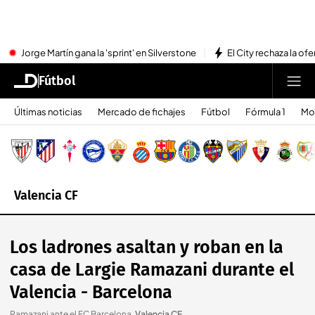
Jorge Martín gana la 'sprint' en Silverstone
El City rechaza la ofe
Fútbol
Últimas noticias
Mercado de fichajes
Fútbol
Fórmula 1
Mo
Valencia CF
Los ladrones asaltan y roban en la
casa de Largie Ramazani durante el
Valencia - Barcelona
Ramazani ante el FC Barcelona
.
Valencia CF