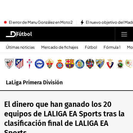
El error de Manu González en Moto2
El nuevo objetivo del Mad
Fútbol
Últimas noticias
Mercado de fichajes
Fútbol
Fórmula 1
Mo
LaLiga Primera División
El dinero que han ganado los 20
equipos de LALIGA EA Sports tras la
clasificación final de LALIGA EA