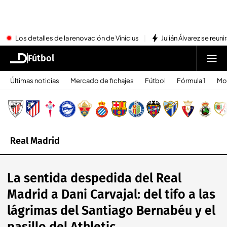
Los detalles de la renovación de Vinicius
Julián Álvarez se reu
Fútbol
Últimas noticias
Mercado de fichajes
Fútbol
Fórmula 1
Mo
Real Madrid
La sentida despedida del Real
Madrid a Dani Carvajal: del tifo a las
lágrimas del Santiago Bernabéu y el