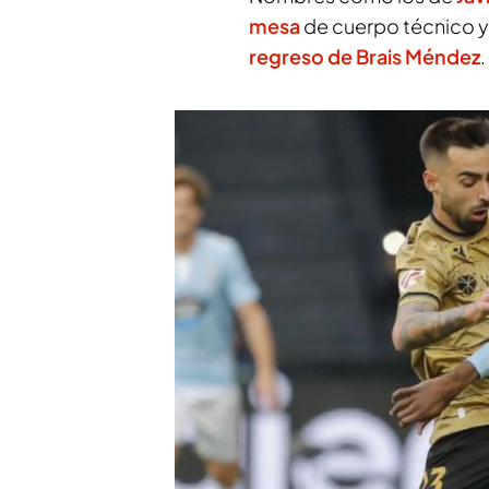
mesa
de cuerpo técnico y 
regreso de Brais Méndez
.