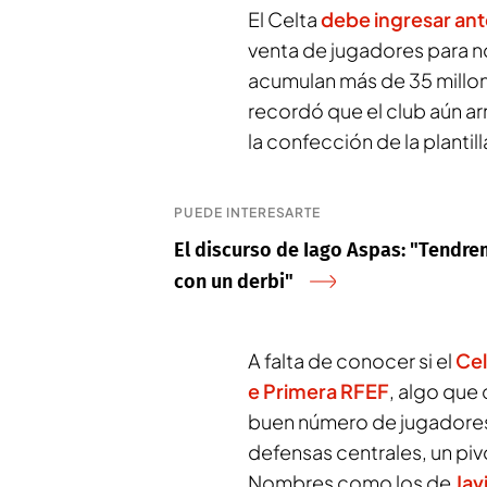
El Celta
debe ingresar ant
venta de jugadores para n
acumulan más de 35 millon
recordó que el club aún ar
la confección de la plantil
PUEDE INTERESARTE
El discurso de Iago Aspas: "Tendr
con un derbi"
A falta de conocer si el
Cel
e Primera RFEF
, algo que
buen número de jugadores,
defensas centrales, un pivo
Nombres como los de
Jav