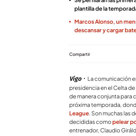
plantilla de la tempora
Marcos Alonso, un mens
descansar y cargar bate
Compartir
Vigo
La comunicación en
presidencia en el Celta de 
de manera conjunta para co
próxima temporada, dond
League
. Son muchas las d
decididas como
pelear po
entrenador, Claudio Giráld