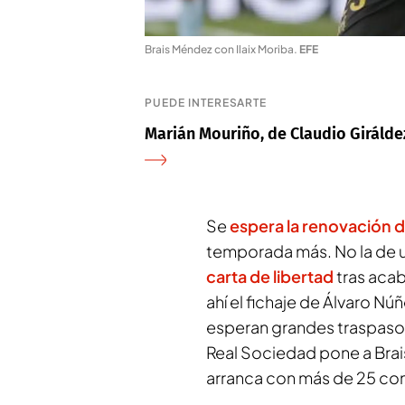
Brais Méndez con Ilaix Moriba
.
EFE
PUEDE INTERESARTE
Marián Mouriño, de Claudio Girálde
Se
espera la renovación 
temporada más. No la de 
carta de libertad
tras acab
ahí el fichaje de Álvaro N
esperan grandes traspasos,
Real Sociedad pone a Brai
arranca con más de 25 con