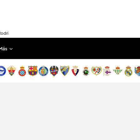
Rodri
Más