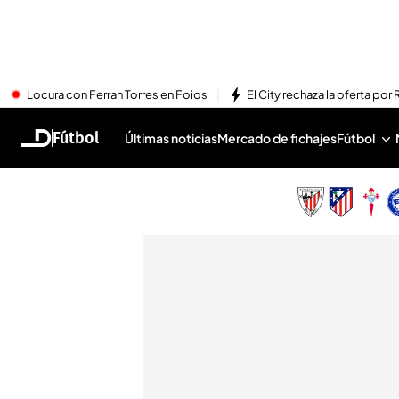
Locura con Ferran Torres en Foios
El City rechaza la oferta por 
Fútbol
Últimas noticias
Mercado de fichajes
Fútbol