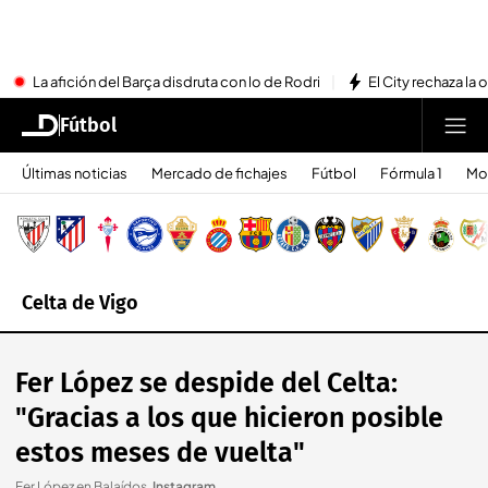
La afición del Barça disdruta con lo de Rodri
El City rechaza la 
Fútbol
Últimas noticias
Mercado de fichajes
Fútbol
Fórmula 1
Mo
Celta de Vigo
Fer López se despide del Celta:
"Gracias a los que hicieron posible
estos meses de vuelta"
Fer López en Balaídos
.
Instagram