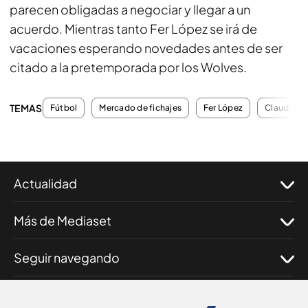
parecen obligadas a negociar y llegar a un
acuerdo. Mientras tanto Fer López se irá de
vacaciones esperando novedades antes de ser
citado a la pretemporada por los Wolves.
TEMAS
Fútbol
Mercado de fichajes
Fer López
Claudio Gi
Actualidad
Más de Mediaset
Seguir navegando