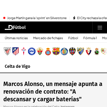
Jorge Martín gana la 'sprint' en Silverstone
El City rechaza la ofe
Fútbol
Últimas noticias
Mercado de fichajes
Fútbol
Fórmula 1
Mo
Celta de Vigo
Marcos Alonso, un mensaje apunta a
renovación de contrato: "A
descansar y cargar baterías"
Marcos Alonso en la celebración del Celta
.
Instagram