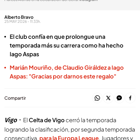
Alberto Bravo
25 MAY 2026 - 11:33h.
El club confía en que prolongue una
temporada más su carrera como ha hecho
Iago Aspas
Marián Mouriño, de Claudio Giráldez a Iago
Aspas: "Gracias por darnos este regalo"
Compartir
Vigo
El
Celta de Vigo
cerró la temporada
logrando la clasificación, por segunda temporada
consecutiva,
para la Europa League
. Jugadores y