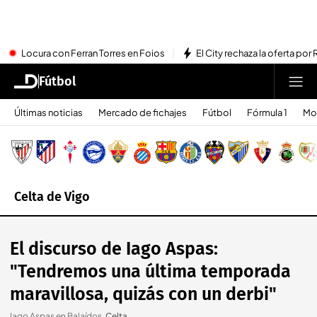
Locura con Ferran Torres en Foios
El City rechaza la oferta por 
Fútbol
Últimas noticias
Mercado de fichajes
Fútbol
Fórmula 1
Mo
Celta de Vigo
El discurso de Iago Aspas:
"Tendremos una última temporada
maravillosa, quizás con un derbi"
Iago Aspas en Balaídos
.
Celta