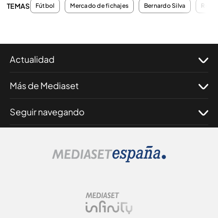
TEMAS
Fútbol
Mercado de fichajes
Bernardo Silva
Rubén
Actualidad
Más de Mediaset
Seguir navegando