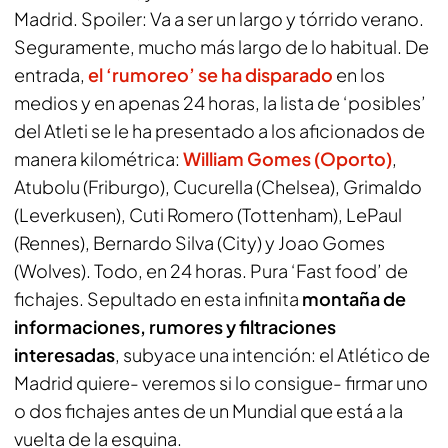
Madrid. Spoiler: Va a ser un largo y tórrido verano.
Seguramente, mucho más largo de lo habitual. De
entrada,
el ‘rumoreo’ se ha disparado
en los
medios y en apenas 24 horas, la lista de ‘posibles’
del Atleti se le ha presentado a los aficionados de
manera kilométrica:
William Gomes (Oporto)
,
Atubolu (Friburgo), Cucurella (Chelsea), Grimaldo
(Leverkusen), Cuti Romero (Tottenham), LePaul
(Rennes), Bernardo Silva (City) y Joao Gomes
(Wolves). Todo, en 24 horas. Pura ‘Fast food’ de
fichajes. Sepultado en esta infinita
montaña de
informaciones, rumores y filtraciones
interesadas
, subyace una intención: el Atlético de
Madrid quiere- veremos si lo consigue- firmar uno
o dos fichajes antes de un Mundial que está a la
vuelta de la esquina.