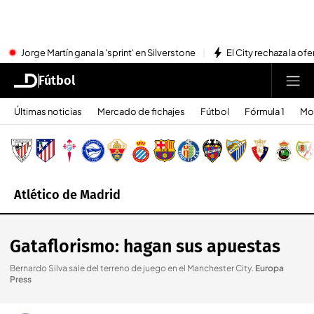
Jorge Martín gana la 'sprint' en Silverstone
El City rechaza la ofe
Fútbol
Últimas noticias
Mercado de fichajes
Fútbol
Fórmula 1
Mo
Atlético de Madrid
Gataflorismo: hagan sus apuestas
Bernardo Silva sale del terreno de juego en el Manchester City
.
Europa
Press