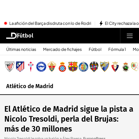
La afición del Barça disdruta con lo de Rodri
El City rechaza la 
Fútbol
Últimas noticias
Mercado de fichajes
Fútbol
Fórmula 1
Mo
Atlético de Madrid
El Atlético de Madrid sigue la pista a
Nicolo Tresoldi, perla del Brujas:
más de 30 millones
Nicolo Tresoldi le roba un balón a Álex Baena
.
EuropaPress