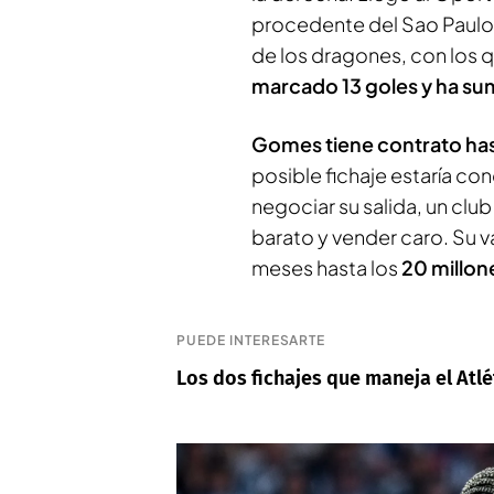
procedente del Sao Paulo 
de los dragones, con los 
marcado 13 goles y ha su
Gomes tiene contrato ha
posible fichaje estaría co
negociar su salida, un cl
barato y vender caro. Su v
meses hasta los
20 millon
PUEDE INTERESARTE
Los dos fichajes que maneja el Atlé