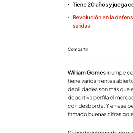
Tiene 20 años y juega 
Revolución en la defensa
salidas
Compartir
William Gomes
irrumpe co
tiene varios frentes abiert
debilidades son más que ev
deportiva perfila el merca
con desborde. Y en ese per
firmado buenas cifras gol
Según ha informado en exc