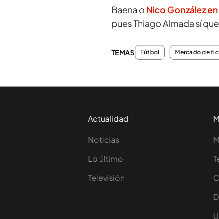
Baena o
Nico González en
pues Thiago Almada sí qu
TEMAS
Fútbol
Mercado de fic
Actualidad
M
Noticias
M
Lo último
T
Televisión
C
D
U