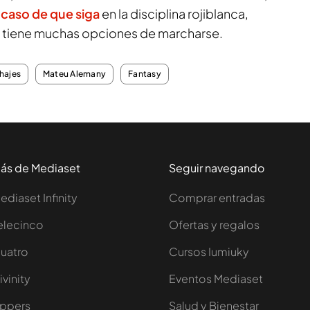
 caso de que siga
en la disciplina rojiblanca,
e tiene muchas opciones de marcharse.
hajes
Mateu Alemany
Fantasy
ás de Mediaset
Seguir navegando
ediaset Infinity
Comprar entradas
elecinco
Ofertas y regalos
uatro
Cursos Iumiuky
ivinity
Eventos Mediaset
ppers
Salud y Bienestar