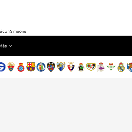
nirá con Simeone
Más