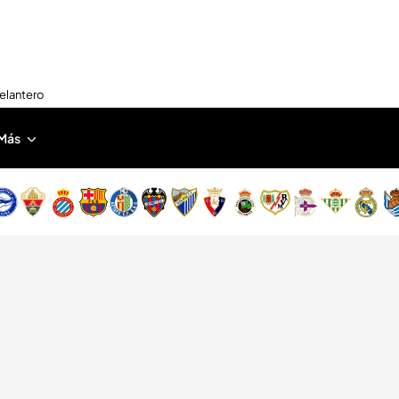
delantero
Más