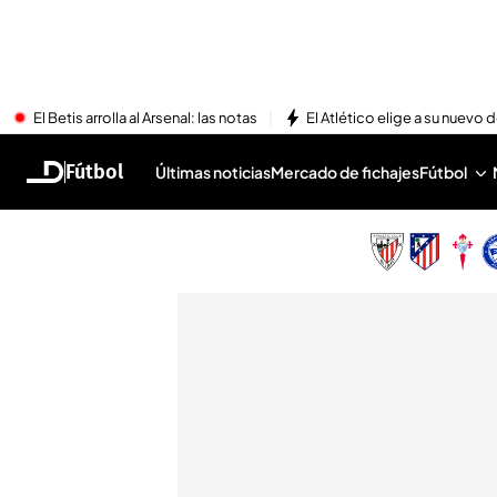
El Betis arrolla al Arsenal: las notas
El Atlético elige a su nuevo 
Fútbol
Últimas noticias
Mercado de fichajes
Fútbol