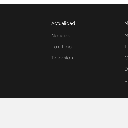
Actualidad
M
Noticias
M
Lo último
T
Televisión
C
D
U