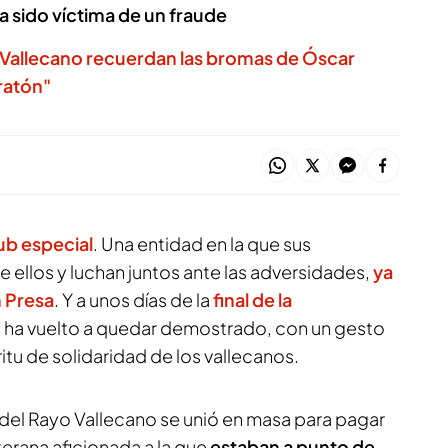
a sido víctima de un fraude
 Vallecano recuerdan las bromas de Óscar
ratón"
ub especial
. Una entidad en la que sus
e ellos y luchan juntos ante las adversidades,
ya
n Presa
. Y a unos días de la
final de la
o ha vuelto a quedar demostrado, con un gesto
ritu de solidaridad de los vallecanos.
 del Rayo Vallecano se unió en masa para pagar
terana aficionada a la que
estaban a punto de