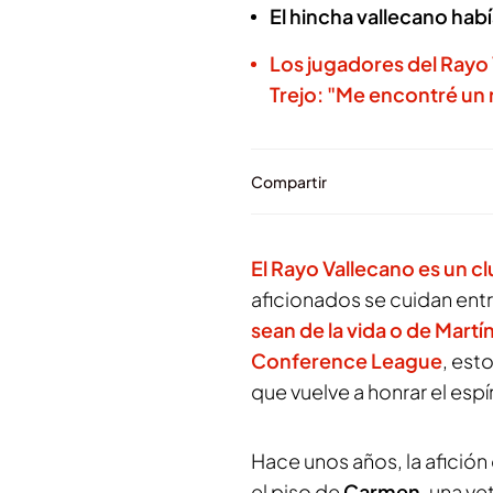
El hincha vallecano habí
Los jugadores del Rayo
Trejo: "Me encontré un 
Compartir
El Rayo Vallecano es un cl
aficionados se cuidan entr
sean de la vida o de Martí
Conference League
, est
que vuelve a honrar el espí
Hace unos años, la afición
el piso de
Carmen
, una ve