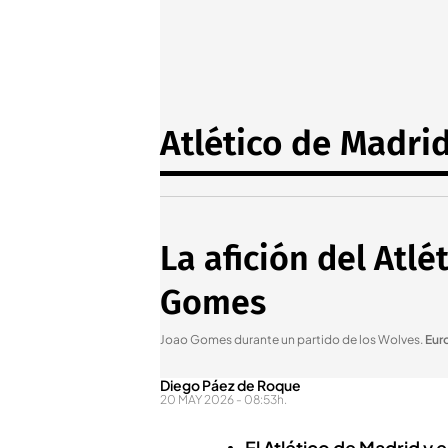
Atlético de Madri
La afición del Atlé
Gomes
Joao Gomes durante un partido de los Wolves
.
Eur
Diego Páez de Roque
20 MAY 2026 - 08:53h.
El Atlético de Madrid y