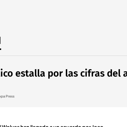
d
tico estalla por las cifras de
opa Press
 el Wolves han llegado a un acuerdo por Joao