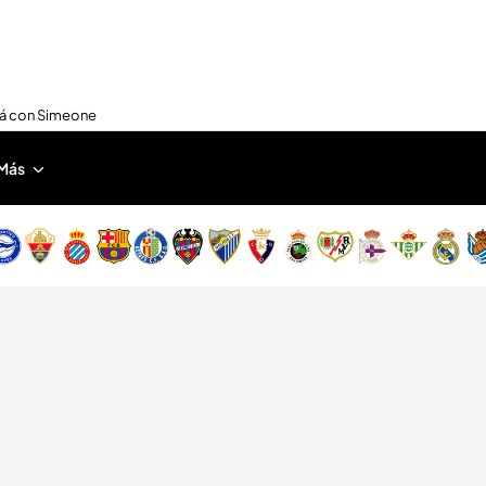
nirá con Simeone
Más