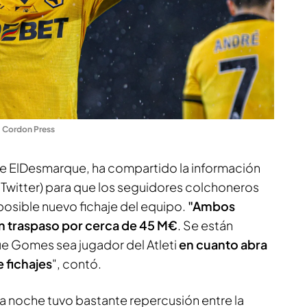
.
Cordon Press
de
ElDesmarque
, ha compartido la información
 Twitter) para que los seguidores colchoneros
posible nuevo fichaje del equipo.
"Ambos
n traspaso por cerca de 45 M€
. Se están
ue Gomes sea jugador del Atleti
en cuanto abra
 fichajes
", contó.
la noche tuvo bastante repercusión entre la