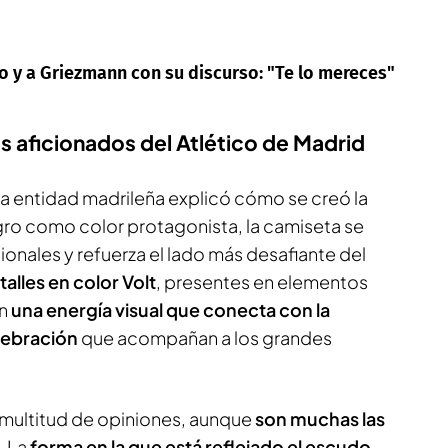
 y a Griezmann con su discurso: "Te lo mereces"
os aficionados del Atlético de Madrid
la entidad madrileña explicó cómo se creó la
egro como color protagonista, la camiseta se
ionales y refuerza el lado más desafiante del
talles en color Volt
, presentes en elementos
n
una energía visual que conecta con la
elebración
que acompañan a los grandes
multitud de opiniones, aunque
son muchas las
. La
forma en la que está reflejado el escudo