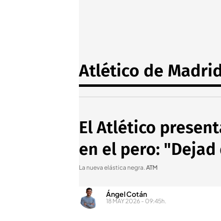
Atlético de Madri
El Atlético presen
en el pero: "Dejad
La nueva elástica negra
.
ATM
Ángel Cotán
18 MAY 2026 - 09:45h.