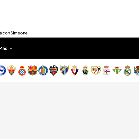
nirá con Simeone
Más