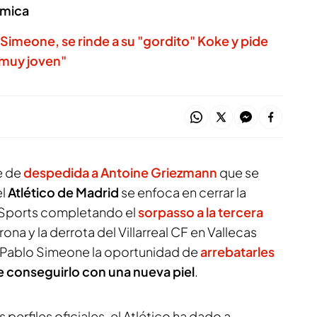
ámica
 Simeone, se rinde a su "gordito" Koke y pide
a muy joven"
e de
despedida a Antoine Griezmann
que se
el
Atlético de Madrid
se enfoca en cerrar la
Sports completando el
sorpasso a la tercera
irona y la derrota del Villarreal CF en Vallecas
o Pablo Simeone la oportunidad de
arrebatarles
de conseguirlo con una nueva piel
.
s perfiles oficiales, el Atlético ha dado a