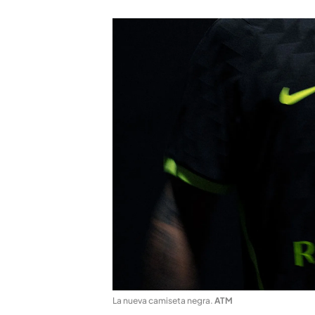
La nueva camiseta negra
.
ATM