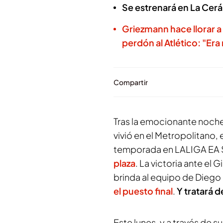
Se estrenará en La Cer
Griezmann hace llorar a
perdón al Atlético: "Er
Compartir
Tras la emocionante noch
vivió en el Metropolitano, 
temporada en LALIGA EA 
plaza
. La victoria ante el G
brinda al equipo de Dieg
el puesto final
.
Y tratará 
Este lunes, y a través de su