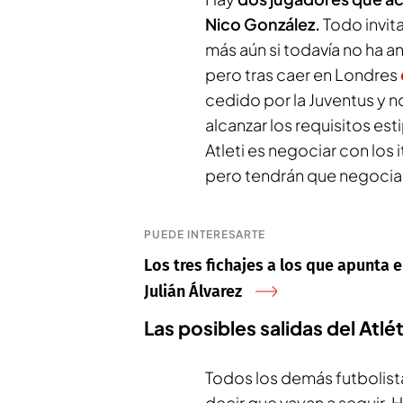
Nico González.
Todo invita
más aún si todavía no ha a
pero tras caer en Londres
cedido por la Juventus y n
alcanzar los requisitos es
Atleti es negociar con los 
pero tendrán que negociar
PUEDE INTERESARTE
Los tres fichajes a los que apunta e
Julián Álvarez
Las posibles salidas del Atl
Todos los demás futbolista
decir que vayan a seguir. 