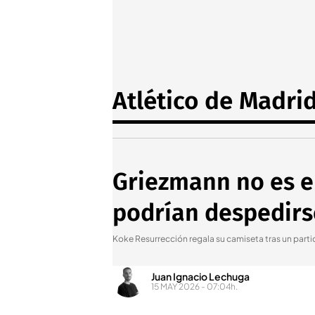
Atlético de Madri
Griezmann no es el
podrían despedirs
Koke Resurrección regala su camiseta tras un parti
Juan Ignacio Lechuga
15 MAY 2026 - 07:04h.