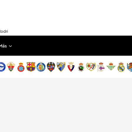
Rodri
Más