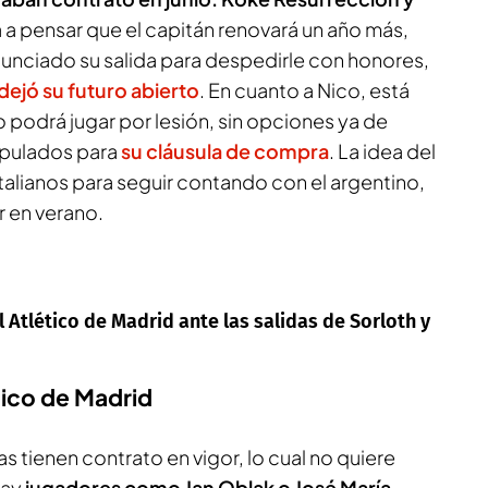
 a pensar que el capitán renovará un año más,
nunciado su salida para despedirle con honores,
dejó su futuro abierto
. En cuanto a Nico, está
o podrá jugar por lesión, sin opciones ya de
tipulados para
su cláusula de compra
. La idea del
italianos para seguir contando con el argentino,
 en verano.
l Atlético de Madrid ante las salidas de Sorloth y
ético de Madrid
s tienen contrato en vigor, lo cual no quiere
Hay
jugadores como Jan Oblak o José María