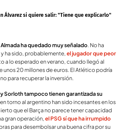
án Álvarez si quiere salir: "Tiene que explicarlo"
 Almada ha quedado muy señalado
. No ha
 y ha sido, probablemente,
el jugador que peor
o a lo esperado en verano, cuando llegó al
 unos 20 millones de euros. El Atlético podría
no para recuperar la inversión.
z y Sorloth tampoco tienen garantizada su
en torno al argentino han sido incesantes en los
cierto que el Barça no parece tener capacidad
na gran operación,
el PSG sí que ha irrumpido
horas para desembolsar una buena cifra por su