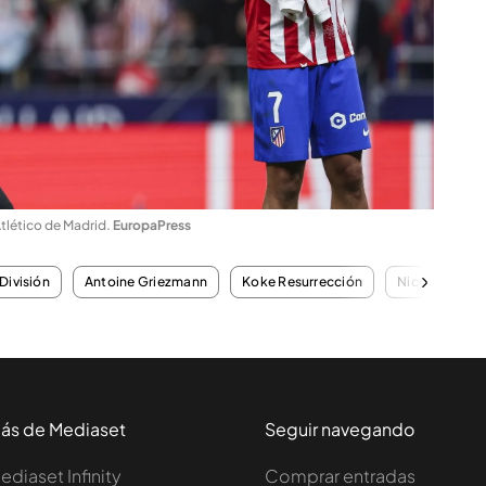
Atlético de Madrid
.
EuropaPress
División
Antoine Griezmann
Koke Resurrección
Nico Gonzále
ás de Mediaset
Seguir navegando
ediaset Infinity
Comprar entradas