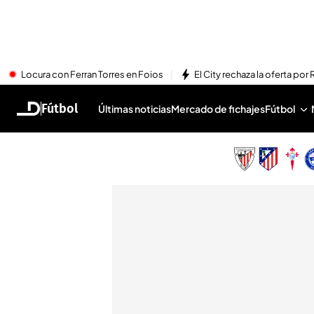
Locura con Ferran Torres en Foios
El City rechaza la oferta por 
Fútbol
Últimas noticias
Mercado de fichajes
Fútbol