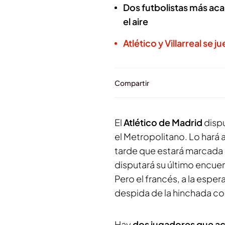
Dos futbolistas más aca
el aire
Atlético y Villarreal se
Compartir
El
Atlético de Madrid
dispu
el Metropolitano. Lo hará a
tarde que estará marcada 
disputará su último encuen
Pero el francés, a la espe
despida de la hinchada c
Hay
dos jugadores que ac