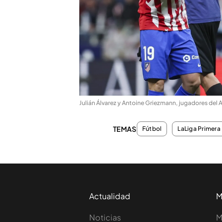
Julián Álvarez y Antoine Griezmann, jugadores del 
TEMAS
Fútbol
LaLiga Primera 
Actualidad
M
Noticias
M