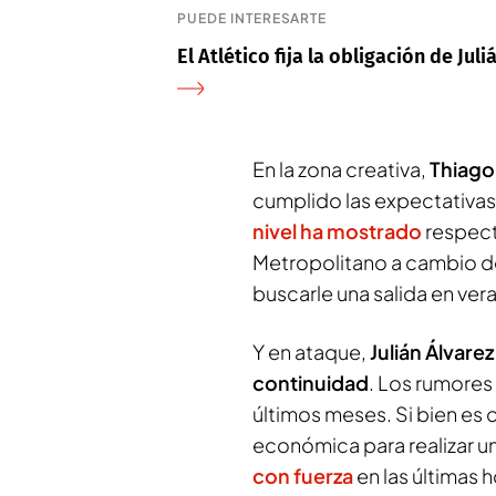
PUEDE INTERESARTE
El Atlético fija la obligación de Juli
En la zona creativa,
Thiago
cumplido las expectativas
nivel ha mostrado
respect
Metropolitano a cambio de
buscarle una salida en vera
Y en ataque,
Julián Álvare
continuidad
. Los rumores 
últimos meses. Si bien es 
económica para realizar u
con fuerza
en las últimas 