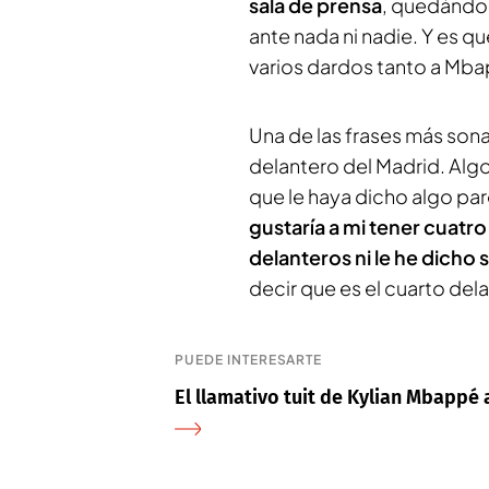
sala de prensa
, quedánd
ante nada ni nadie. Y es q
varios dardos tanto a Mbap
Una de las frases más son
delantero del Madrid. Alg
que le haya dicho algo par
gustaría a mi tener cuatr
delanteros ni le he dicho
decir que es el cuarto del
PUEDE INTERESARTE
El llamativo tuit de Kylian Mbappé