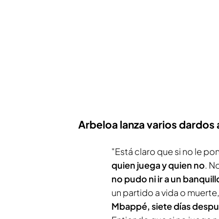
Arbeloa lanza varios dardos 
"Está claro que si no le p
quien juega y quien no
. N
no pudo ni ir a un banqui
un partido a vida o muerte,
Mbappé, siete días despué