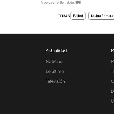
Arbeloa en el Bernabéu
.
EFE
TEMAS
Fútbol
LaLiga Primera 
Actualidad
M
Noticias
M
Lo último
T
Televisión
C
D
U