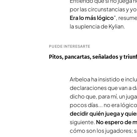
Entiendo que si no juega 
por las circunstancias y yo
Era lo más lógico
", resume
la suplencia de Kylian.
PUEDE INTERESARTE
Pitos, pancartas, señalados y triu
Arbeloa ha insistido e inc
declaraciones que van a d
dicho que, para mí, un jug
pocos días... no era lógico 
decidir quién juega y qui
siguiente.
No espero de mi
cómo son los jugadores; s