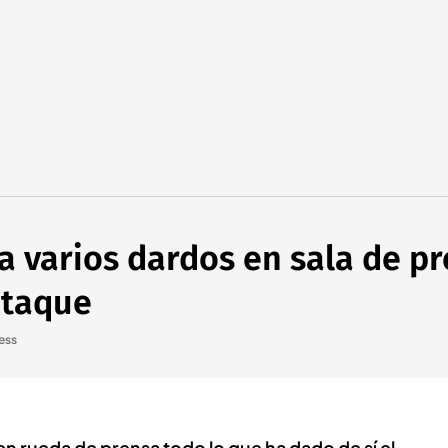
a varios dardos en sala de p
ataque
ess
n rueda de prensa todo lo que ha dado de sí el