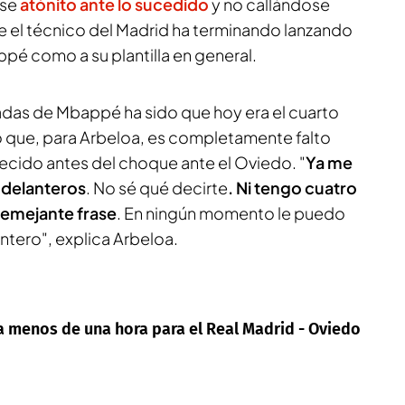
ose
atónito ante lo sucedido
y no callándose
ue el técnico del Madrid ha terminando lanzando
pé como a su plantilla en general.
adas de Mbappé ha sido que hoy era el cuarto
o que, para Arbeloa, es completamente falto
ecido antes del choque ante el Oviedo. "
Ya me
o delanteros
. No sé qué decirte
. Ni tengo cuatro
 semejante frase
. En ningún momento le puedo
antero", explica Arbeloa.
 a menos de una hora para el Real Madrid - Oviedo