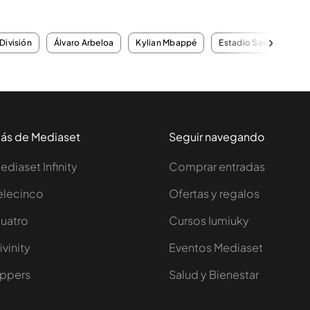
División
Álvaro Arbeloa
Kylian Mbappé
Estadio Santiago Ber
ás de Mediaset
Seguir navegando
ediaset Infinity
Comprar entradas
elecinco
Ofertas y regalos
uatro
Cursos Iumiuky
ivinity
Eventos Mediaset
ppers
Salud y Bienestar