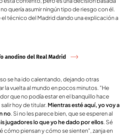
no está contento, pero es una decisión basada
 no quería asumir ningún tipo de riesgo con él.
 el técnico del Madrid dando una explicación a
nfo anodino del Real Madrid
luso se ha ido calentando, dejando otras
ar la vuelta al mundo en pocos minutos. "He
ador que no podía estar en el banquillo hace
salir hoy de titular.
Mientras esté aquí, yo voy a
en no
. Si no les parece bien, que se esperen al
s jugadores lo que yo he dado por ellos
. Sé
é cómo piensan y cómo se sienten", zanja en