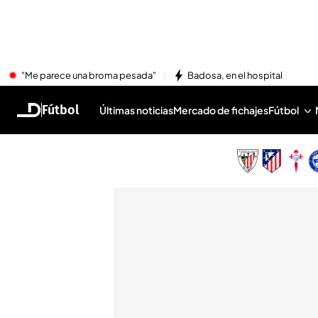
"Me parece una broma pesada"
Badosa, en el hospital
Fútbol
Últimas noticias
Mercado de fichajes
Fútbol