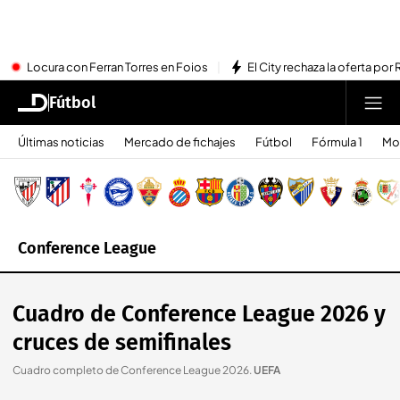
Locura con Ferran Torres en Foios
El City rechaza la oferta por 
Fútbol
Últimas noticias
Mercado de fichajes
Fútbol
Fórmula 1
Mo
Conference League
Cuadro de Conference League 2026 y
cruces de semifinales
Cuadro completo de Conference League 2026
.
UEFA