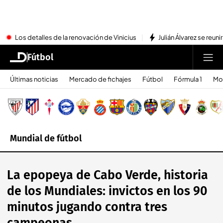
Los detalles de la renovación de Vinicius
Julián Álvarez se reu
Fútbol
Últimas noticias
Mercado de fichajes
Fútbol
Fórmula 1
Mo
Mundial de fútbol
La epopeya de Cabo Verde, historia
de los Mundiales: invictos en los 90
minutos jugando contra tres