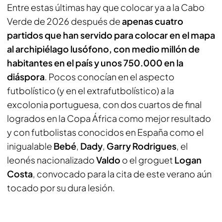
Entre estas últimas hay que colocar ya a la Cabo
Verde de 2026 después de
apenas cuatro
partidos que han servido para colocar en el mapa
al archipiélago lusófono, con medio millón de
habitantes en el país y unos 750.000 en la
diáspora
. Pocos conocían en el aspecto
futbolístico (y en el extrafutbolístico) a la
excolonia portuguesa, con dos cuartos de final
logrados en la Copa África como mejor resultado
y con futbolistas conocidos en España como el
inigualable
Bebé
,
Dady
,
Garry Rodrigues
, el
leonés nacionalizado
Valdo
o el
groguet
Logan
Costa
, convocado para la cita de este verano aún
tocado por su dura lesión.