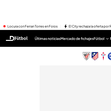
Locura con Ferran Torres en Foios
El City rechaza la oferta por 
Fútbol
Últimas noticias
Mercado de fichajes
Fútbol