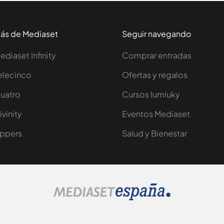
ás de Mediaset
Seguir navegando
ediaset Infinity
Comprar entradas
elecinco
Ofertas y regalos
uatro
Cursos Iumiuky
ivinity
Eventos Mediaset
ppers
Salud y Bienestar