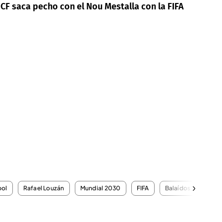
 CF saca pecho con el Nou Mestalla con la FIFA
bol
Rafael Louzán
Mundial 2030
FIFA
Balaídos
Nou 