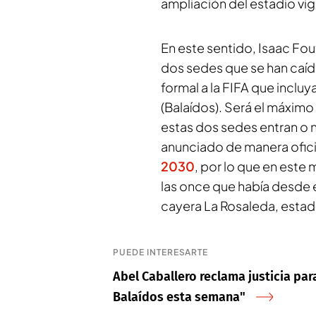
ampliación del estadio vi
En este sentido, Isaac Fou
dos sedes que se han caíd
formal a la FIFA que incluy
(Balaídos). Será el máximo
estas dos sedes entran o no
anunciado de manera ofic
2030
, por lo que en est
las once que había desde
cayera La Rosaleda, estad
PUEDE INTERESARTE
Abel Caballero reclama justicia para
Balaídos esta semana"