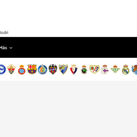
Rodri
Más