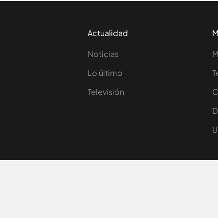
Actualidad
M
Noticias
M
Lo último
T
Televisión
C
D
U