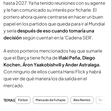
hasta 2027. Ya ha tenido reuniones con su agente
y le han comunicado su interés por ficharle. El
portero ahora quiere centrarse en hacer un buen
papel en los partidos que queda para ir al Mundial
y sería
después de eso cuando tomaría una
decisión
según cuentan en la
'Cadena SER'.
A estos porteros mencionados hay que sumarle
que el Barça tiene ficha de
Iñaki Peña, Diego
Kochen, Áron Yaakobishvili y Ander Astralaga.
Con ninguno de ellos cuenta Hansi Flick y habrá
que ver de qué manera los da salida en el
mercado.
TEMAS
Fútbol
Mercado de fichajes
Álex Remiro
Ter Steg