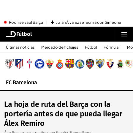
Rodri se va al Barça
Julián Álvarez se reunirá con Simeone
Fútbol
Últimas noticias
Mercado de fichajes
Fútbol
Fórmula 1
Mo
FC Barcelona
La hoja de ruta del Barça con la
portería antes de que pueda llegar
Álex Remiro
Álex Remiro, en un partido con España
.
Europa Press