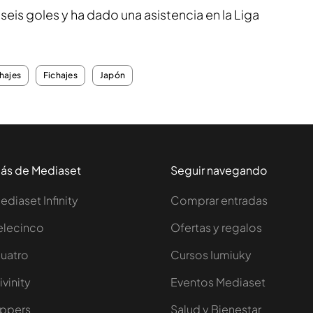
is goles y ha dado una asistencia en la Liga
hajes
Fichajes
Japón
ás de Mediaset
Seguir navegando
ediaset Infinity
Comprar entradas
elecinco
Ofertas y regalos
uatro
Cursos Iumiuky
ivinity
Eventos Mediaset
ppers
Salud y Bienestar