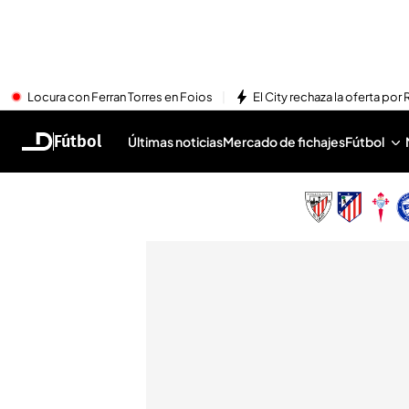
Locura con Ferran Torres en Foios
El City rechaza la oferta por 
Fútbol
Últimas noticias
Mercado de fichajes
Fútbol