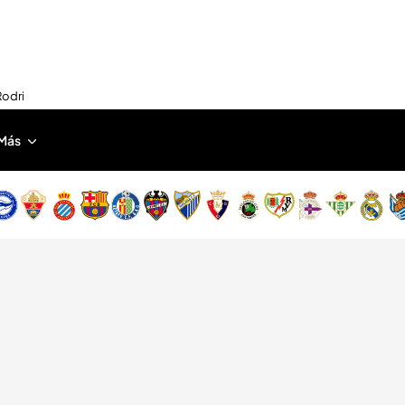
Rodri
Más