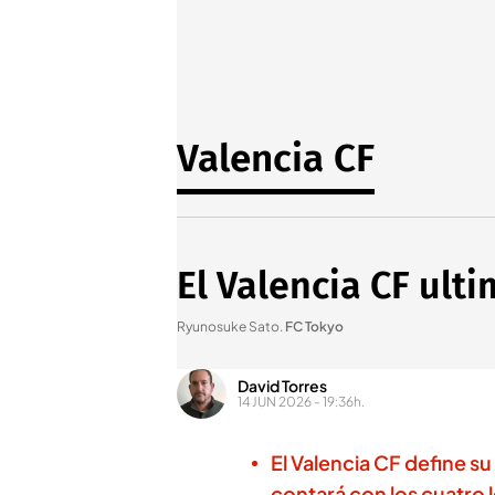
Valencia CF
El Valencia CF ult
Ryunosuke Sato
.
FC Tokyo
David Torres
14 JUN 2026 - 19:36h.
El Valencia CF define su
contará con los cuatro 