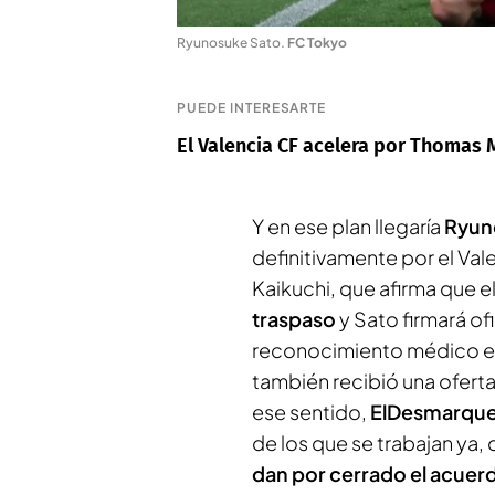
Ryunosuke Sato
.
FC Tokyo
PUEDE INTERESARTE
El Valencia CF acelera por Thomas 
Y en ese plan llegaría
Ryun
definitivamente por el Val
Kaikuchi
, que afirma que e
traspaso
y Sato firmará of
reconocimiento médico en
también recibió una oferta
ese sentido,
ElDesmarqu
de los que se trabajan ya,
dan por cerrado el acuer