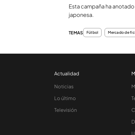
Esta campaña ha anotado se
japonesa.
TEMAS
Fútbol
Mercado de fic
Actualidad
M
Noticias
M
Lo último
T
Televisión
C
D
U