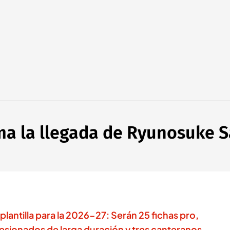
ima la llegada de Ryunosuke 
 plantilla para la 2026-27: Serán 25 fichas pro,
lesionados de larga duración y tres canteranos