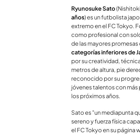
Ryunosuke Sato
(Nishitok
años
) es un futbolista j
extremo en el FC Tokyo. F
como profesional con sol
de las mayores promesas de
categorías inferiores de 
por su creatividad, técnica
metros de altura, pie dere
reconocido por su progres
jóvenes talentos con más p
los próximos años.
Sato es "un mediapunta qu
sereno y fuerza física cap
el FC Tokyo en su página 