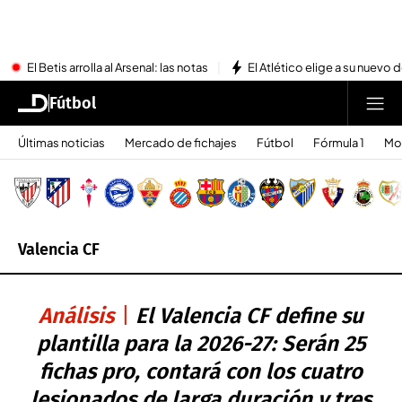
El Betis arrolla al Arsenal: las notas
El Atlético elige a su nuevo 
Fútbol
Últimas noticias
Mercado de fichajes
Fútbol
Fórmula 1
Mo
Valencia CF
Análisis
El Valencia CF define su
plantilla para la 2026-27: Serán 25
fichas pro, contará con los cuatro
lesionados de larga duración y tres