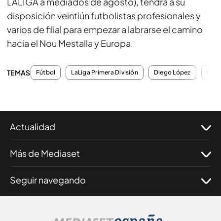
LALIGA a mediados de agosto), tendrá a su
disposición veintiún futbolistas profesionales y
varios de filial para empezar a labrarse el camino
hacia el Nou Mestalla y Europa.
TEMAS
Fútbol
LaLiga Primera División
Diego López
Carl
Actualidad
Más de Mediaset
Seguir navegando