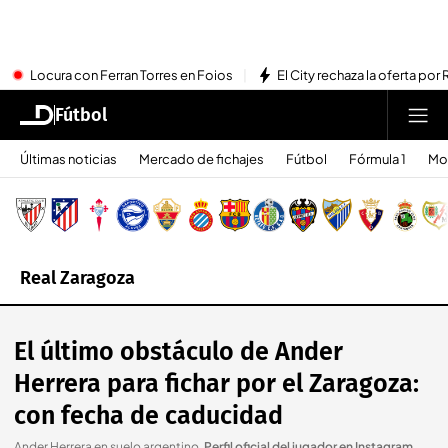
Locura con Ferran Torres en Foios
El City rechaza la oferta por 
Fútbol
Últimas noticias
Mercado de fichajes
Fútbol
Fórmula 1
Mo
Real Zaragoza
El último obstáculo de Ander
Herrera para fichar por el Zaragoza:
con fecha de caducidad
Ander Herrera en suelo argentino
.
Perfil oficial del jugador en Instagram