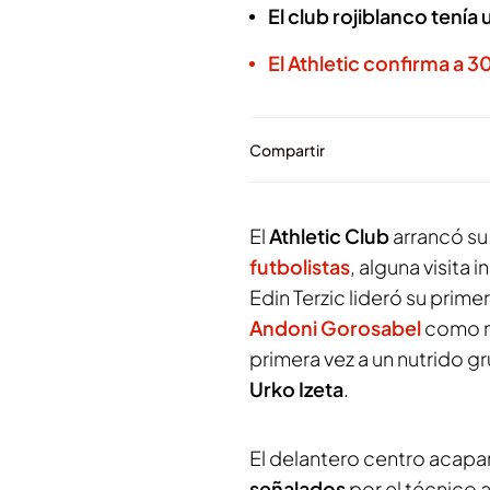
El club rojiblanco tenía u
El Athletic confirma a 
Compartir
El
Athletic Club
arrancó su
futbolistas
, alguna visita 
Edin Terzic lideró su prim
Andoni Gorosabel
como no
primera vez a un nutrido 
Urko Izeta
.
El delantero centro acap
señalados
por el técnico 