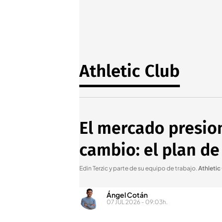
Athletic Club
El mercado presion
cambio: el plan de
Edin Terzic y parte de su equipo de trabajo
.
Athletic
Ángel Cotán
07 JUL 2026 - 09:03h.