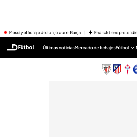
Messi y el fichaje de su hijo por el Barça
Endrick tiene pretendi
Fútbol
Últimas noticias
Mercado de fichajes
Fútbol