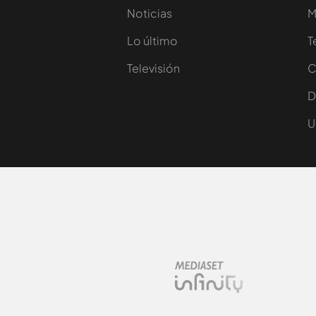
Noticias
M
Lo último
T
Televisión
C
D
U