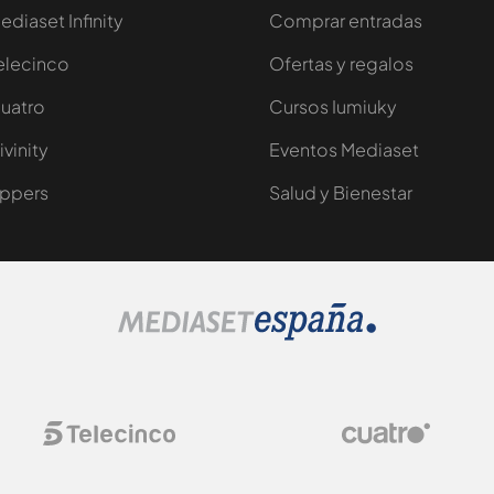
ediaset Infinity
Comprar entradas
elecinco
Ofertas y regalos
uatro
Cursos Iumiuky
ivinity
Eventos Mediaset
ppers
Salud y Bienestar