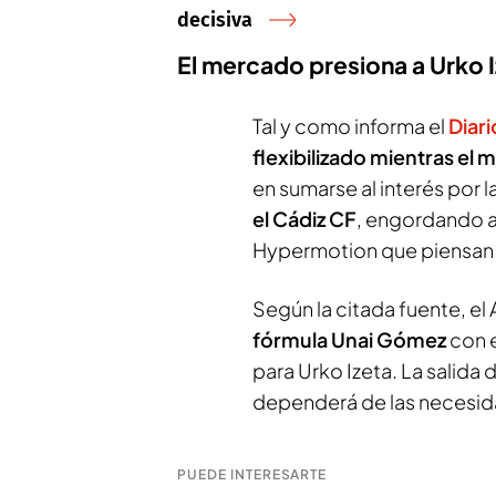
decisiva
El mercado presiona a Urko I
Tal y como informa el
Diari
flexibilizado mientras el
en sumarse al interés por 
el Cádiz CF
, engordando as
Hypermotion que piensan 
Según la citada fuente, el 
fórmula Unai Gómez
con e
para Urko Izeta. La salida 
dependerá de las necesida
PUEDE INTERESARTE