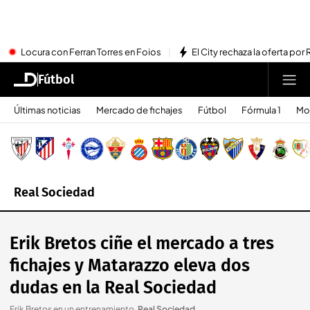
Locura con Ferran Torres en Foios
El City rechaza la oferta por 
Fútbol
Últimas noticias
Mercado de fichajes
Fútbol
Fórmula 1
Mo
Real Sociedad
Erik Bretos ciñe el mercado a tres
fichajes y Matarazzo eleva dos
dudas en la Real Sociedad
Erik Bretos en un entrenamiento
.
Real Sociedad