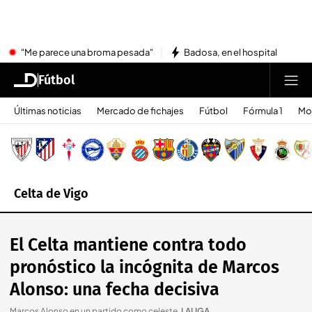
"Me parece una broma pesada"
Badosa, en el hospital
Fútbol
Últimas noticias
Mercado de fichajes
Fútbol
Fórmula 1
Mo
Celta de Vigo
El Celta mantiene contra todo
pronóstico la incógnita de Marcos
Alonso: una fecha decisiva
Marcos Alonso en un partido como celeste
.
LALIGA