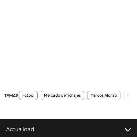
TEMAS
Fútbol
Mercado de fichajes
Marcos Alonso
Fant
Actualidad