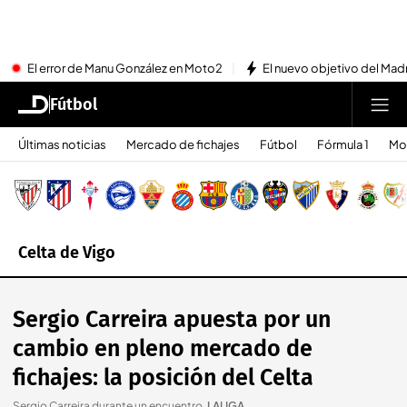
El error de Manu González en Moto2
El nuevo objetivo del Mad
Fútbol
Últimas noticias
Mercado de fichajes
Fútbol
Fórmula 1
Mo
Celta de Vigo
Sergio Carreira apuesta por un
cambio en pleno mercado de
fichajes: la posición del Celta
Sergio Carreira durante un encuentro
.
LALIGA