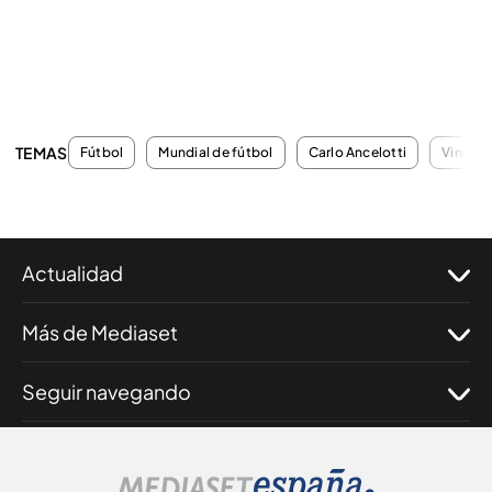
TEMAS
Fútbol
Mundial de fútbol
Carlo Ancelotti
Vinicius
Actualidad
Más de Mediaset
Seguir navegando