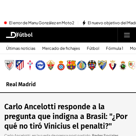
El error de Manu González en Moto2
El nuevo objetivo del Mad
Fútbol
Últimas noticias
Mercado de fichajes
Fútbol
Fórmula 1
Mo
Real Madrid
Carlo Ancelotti responde a la
pregunta que indigna a Brasil: "¿Por
qué no tiró Vinicius el penalti?"
Carlo Ancelotti, en la rueda de prensa post partido
.
Redes Sociales